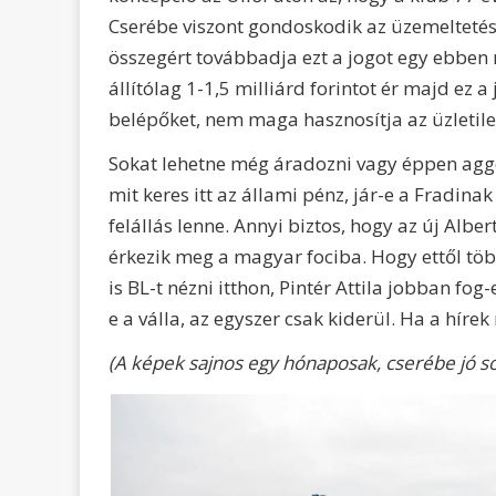
Cserébe viszont gondoskodik az üzemelteté
összegért továbbadja ezt a jogot egy ebben
állítólag 1-1,5 milliárd forintot ér majd ez
belépőket, nem maga hasznosítja az üzletile
Sokat lehetne még áradozni vagy éppen agg
mit keres itt az állami pénz, jár-e a Fradin
felállás lenne. Annyi biztos, hogy az új Albe
érkezik meg a magyar fociba. Hogy ettől töb
is BL-t nézni itthon, Pintér Attila jobban f
e a válla, az egyszer csak kiderül. Ha a híre
(A képek sajnos egy hónaposak, cserébe jó 