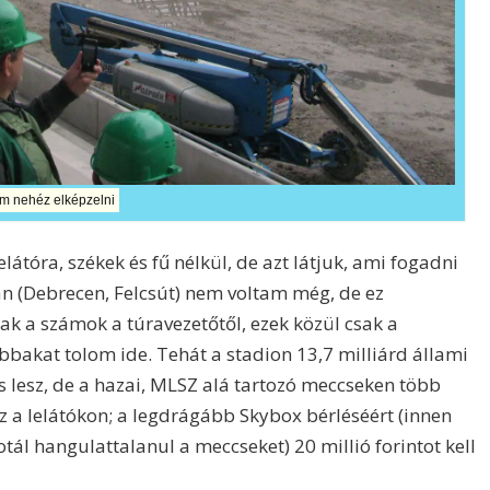
m nehéz elképzelni
átóra, székek és fű nélkül, de azt látjuk, ami fogadni
n (Debrecen, Felcsút) nem voltam még, de ez
ak a számok a túravezetőtől, ezek közül csak a
akat tolom ide. Tehát a stadion 13,7 milliárd állami
es lesz, de a hazai, MLSZ alá tartozó meccseken több
z a lelátókon; a legdrágább Skybox bérléséért (innen
ál hangulattalanul a meccseket) 20 millió forintot kell