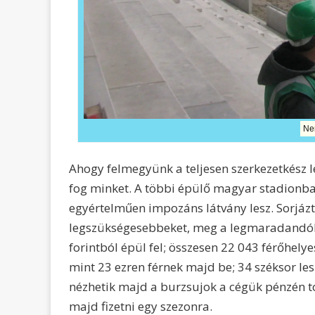
Ne
Ahogy felmegyünk a teljesen szerkezetkész lel
fog minket. A többi épülő magyar stadionba
egyértelműen impozáns látvány lesz. Sorjázt
legszükségesebbeket, meg a legmaradandóbb
forintból épül fel; összesen 22 043 férőhely
mint 23 ezren férnek majd be; 34 széksor les
nézhetik majd a burzsujok a cégük pénzén tot
majd fizetni egy szezonra.