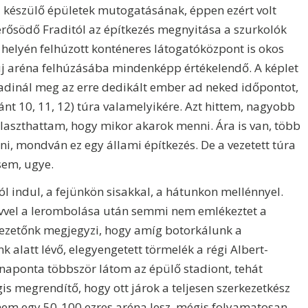
készülő épületek mutogatásának, éppen ezért volt
rősödő Fraditól az építkezés megnyitása a szurkolók
 helyén felhúzott konténeres látogatóközpont is okos
z új aréna felhúzásába mindenképp értékelendő. A képlet
Fradinál meg az erre dedikált ember ad neked időpontot,
nt 10, 11, 12) túra valamelyikére. Azt hittem, nagyobb
aszthattam, hogy mikor akarok menni. Ára is van, több
lni, mondván ez egy állami építkezés. De a vezetett túra
 sem, ugye.
l indul, a fejünkön sisakkal, a hátunkon mellénnyel.
vvel a lerombolása után semmi nem emlékeztet a
 vezetőnk megjegyzi, hogy amíg botorkálunk a
k alatt lévő, elegyengetett törmelék a régi Albert-
 naponta többször látom az épülő stadiont, tehát
is megrendítő, hogy ott járok a teljesen szerkezetkész
nem egy 50-100 ezres aréna lesz, mégis folyamatosan