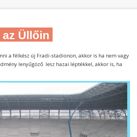
az Üllőin
i a félkész új Fradi-stadionon, akkor is ha nem vagy
edmény lenyűgöző lesz hazai léptékkel, akkor is, ha