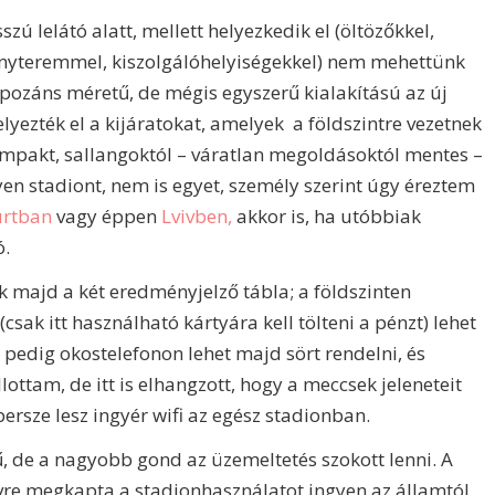
zú lelátó alatt, mellett helyezkedik el (öltözőkkel,
ényteremmel, kiszolgálóhelyiségekkel) nem mehettünk
mpozáns méretű, de mégis egyszerű kialakítású az új
elyezték el a kijáratokat, amelyek a földszintre vezetnek
ompakt, sallangoktól – váratlan megoldásoktól mentes –
yen stadiont, nem is egyet, személy szerint úgy éreztem
urtban
vagy éppen
Lvivben,
akkor is, ha utóbbiak
ó.
 majd a két eredményjelző tábla; a földszinten
csak itt használható kártyára kell tölteni a pénzt) lehet
 pedig okostelefonon lehet majd sört rendelni, és
ttam, de itt is elhangzott, hogy a meccsek jeleneteit
persze lesz ingyér wifi az egész stadionban.
, de a nagyobb gond az üzemeltetés szokott lenni. A
évre megkapta a stadionhasználatot ingyen az államtól.