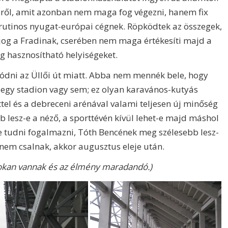
sről, amit azonban nem maga fog végezni, hanem fix
 rutinos nyugat-európai cégnek. Röpködtek az összegek,
 a jog a Fradinak, cserében nem maga értékesíti majd a
g hasznosítható helyiségeket.
ódni az Üllői út miatt. Abba nem mennék bele, hogy
ak egy stadion vagy sem; ez olyan karavános-kutyás
rttel és a debreceni arénával valami teljesen új minőség
b lesz-e a néző, a sporttévén kívül lehet-e majd máshol
og-e tudni fogalmazni, Tóth Bencének meg szélesebb lesz-
k nem csalnak, akkor augusztus eleje után.
sokan vannak és az élmény maradandó.)