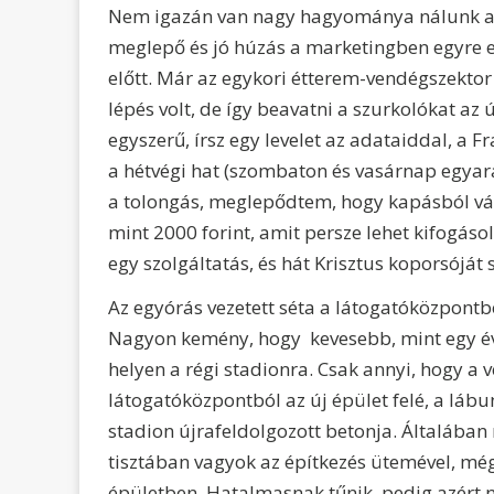
Nem igazán van nagy hagyománya nálunk a 
meglepő és jó húzás a marketingben egyre e
előtt. Már az egykori étterem-vendégszektor
lépés volt, de így beavatni a szurkolókat a
egyszerű, írsz egy levelet az adataiddal, a 
a hétvégi hat (szombaton és vasárnap egyará
a tolongás, meglepődtem, hogy kapásból vál
mint 2000 forint, amit persze lehet kifogáso
egy szolgáltatás, és hát Krisztus koporsóját
Az egyórás vezetett séta a látogatóközpontbó
Nagyon kemény, hogy kevesebb, mint egy é
helyen a régi stadionra. Csak annyi, hogy a
látogatóközpontból az új épület felé, a lábun
stadion újrafeldolgozott betonja. Általában
tisztában vagyok az építkezés ütemével, még
épületben. Hatalmasnak tűnik, pedig azért 