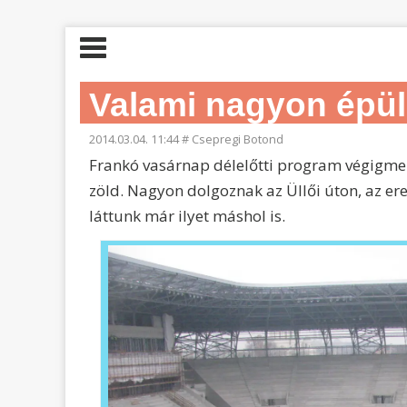
Valami nagyon épül 
2014.03.04. 11:44
#
Csepregi Botond
Frankó vasárnap délelőtti program végigmenn
zöld. Nagyon dolgoznak az Üllői úton, az er
láttunk már ilyet máshol is.