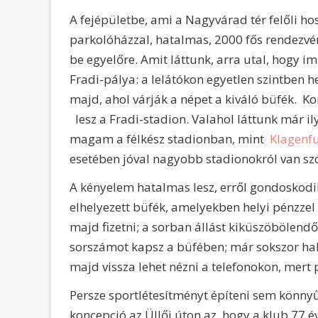
A fejépületbe, ami a Nagyvárad tér felőli hoss
parkolóházzal, hatalmas, 2000 fős rendezv
be egyelőre. Amit láttunk, arra utal, hogy i
Fradi-pálya: a lelátókon egyetlen szintben h
majd, ahol várják a népet a kiváló büfék. K
lesz a Fradi-stadion. Valahol láttunk már il
magam a félkész stadionban, mint
Klagenf
esetében jóval nagyobb stadionokról van sz
A kényelem hatalmas lesz, erről gondoskodik
elhelyezett büfék, amelyekben helyi pénzzel (
majd fizetni; a sorban állást kiküszöbölendő
sorszámot kapsz a büfében; már sokszor hallo
majd vissza lehet nézni a telefonokon, mert 
Persze sportlétesítményt építeni sem könnyű
koncepció az Üllői úton az, hogy a klub 77 