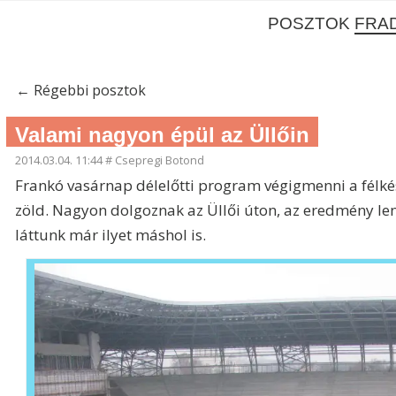
POSZTOK
FRAD
←
Régebbi posztok
Valami nagyon épül az Üllőin
2014.03.04. 11:44
#
Csepregi Botond
Frankó vasárnap délelőtti program végigmenni a félkés
zöld. Nagyon dolgoznak az Üllői úton, az eredmény len
láttunk már ilyet máshol is.