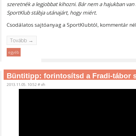
szeretnék a legjobbat kihozni. Bár nem a hajukban van
SportKlub stábja utánajárt, hogy miért.
Csodálatos sajtóanyag a SportKlubtól, kommentár nél
Tovább →
egyéb
Büntitipp: forintosítsd a Fradi-tábor
2013.11.05. 10:52
#
vh