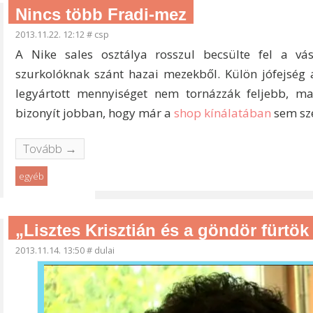
Nincs több Fradi-mez
2013.11.22. 12:12
#
csp
A Nike sales osztálya rosszul becsülte fel a vás
szurkolóknak szánt hazai mezekből. Külön jófejség a
legyártott mennyiséget nem tornázzák feljebb, 
bizonyít jobban, hogy már a
shop kínálatában
sem sze
Tovább →
egyéb
„Lisztes Krisztián és a göndör fürtök 
2013.11.14. 13:50
#
dulai