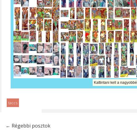
Kattintani kell a nagyobbé
taccs
←
Régebbi posztok