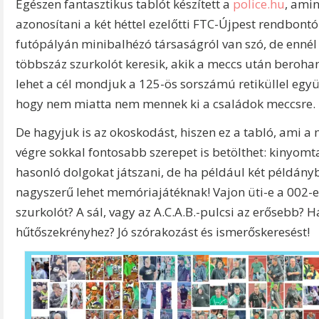
Egészen fantasztikus tablót készített a
police.hu
, amin
azonosítani a két héttel ezelőtti FTC-Újpest rendbont
futópályán minibalhézó társaságról van szó, de enné
többszáz szurkolót keresik, akik a meccs után beroha
lehet a cél mondjuk a 125-ös sorszámú retiküllel együ
hogy nem miatta nem mennek ki a családok meccsre.
De hagyjuk is az okoskodást, hiszen ez a tabló, ami a
végre sokkal fontosabb szerepet is betölthet: kinyomt
hasonló dolgokat játszani, de ha például két példány
nagyszerű lehet memóriajátéknak! Vajon üti-e a 002-e
szurkolót? A sál, vagy az A.C.A.B.-pulcsi az erősebb? H
hűtőszekrényhez? Jó szórakozást és ismerőskeresést!