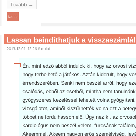
Tovább →
taccs
Lassan beindíthatjuk a visszaszámlá
2013.12.01. 13:26
#
dulai
Én, mint edző abból indulok ki, hogy az orvosi vizs
hogy terhelhető a játékos. Aztán kiderült, hogy ve
érrendszerében. Senki nem beszél arról, hogy ezen
csalódás, ebből az esetből, mintha nem tanulnánk
gyógyszeres kezeléssel lehetett volna gyógyítani.
vizsgálatot, amiből kiszűrhették volna ezt a betegs
többet ne fordulhasson elő. Úgy néz ki, az orvo
kardiológus nem beszél velem, furcsának találom,
Akeemmel. Akeem nagyon erős személyiség, levágt