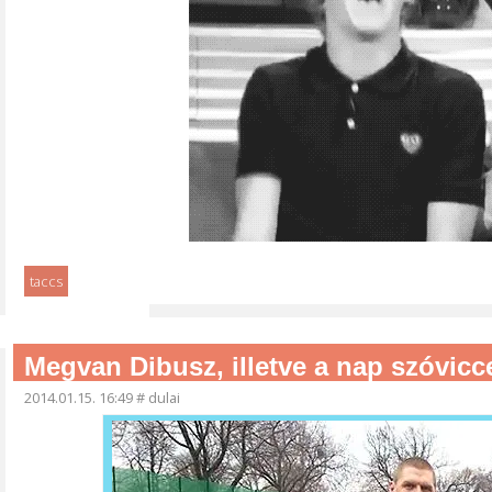
taccs
Megvan Dibusz, illetve a nap szóvicc
2014.01.15. 16:49
#
dulai