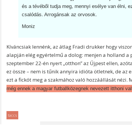
és a tévéből tudja meg, mennyi esélye van élni, e
csalódás. Arrogánsak az orvosok.
Moniz
Kíváncsiak lennénk, az átlag Fradi drukker hogy vis
alapján elég egyértelmű a dolog: menjen a holland a p
szeptember 22-én nyert „otthon” az Újpest ellen, azóta
ez össze – nem is tűnik annyira idióta ötletnek, de a
ezt a fickót meg a szakmához való hozzáállását nézi.
még ennek a magyar futballközegnek nevezett itthoni va
taccs