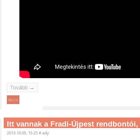
Tovább →
taccs
Itt vannak a Fradi-Újpest rendbontói
2013.10.05. 15:25
#
ady