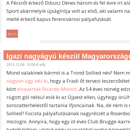
A Pécsről érkező Dibusz Dénes három és fél évre írt 
Sport akármelyik újságírója volt az első, aki valami n
mellé érkező kapus ferencvárosi pályafutását.
taccs
Igazi nagyágyú készül Magyarország
2013.12.06. 10:08
#
ady
Mond valakinek bármit is a Trond Sollied név? Nem 
nagyon úgy néz ki
, hogy a Fradi őt tervezi leszerződ
közt
elzavarták Ricardo Monizt
. Az 54 éves norvég edz
rúgott gól nélkül esik ki az Újpest ellen, úgyhogy örülh
sorozatterheléstől tartania ifjoncainak. Na, de nem is
Sollied? Focista pályafutásának nagyrészét a Rosenbor
mozogni. Annyira, hogy egy öt éves Club Brugge-kar
tudott tölteni, utolsó négy csapatából pedig háromtó