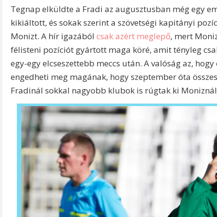
Tegnap elküldte a Fradi az augusztusban még egy em
kikiáltott, és sokak szerint a szövetségi kapitányi poz
Monizt. A hír igazából
csak azért meglepő
, mert Moniz
félisteni pozíciót gyártott maga köré, amit tényleg c
egy-egy elcseszettebb meccs után. A valóság az, hog
engedheti meg magának, hogy szeptember óta összesen
Fradinál sokkal nagyobb klubok is rúgtak ki Monizná