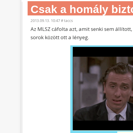
Csak a homály biz
2013.09.13. 10:47
#
taccs
Az MLSZ cáfolta azt, amit senki sem állított,
sorok között ott a lényeg.