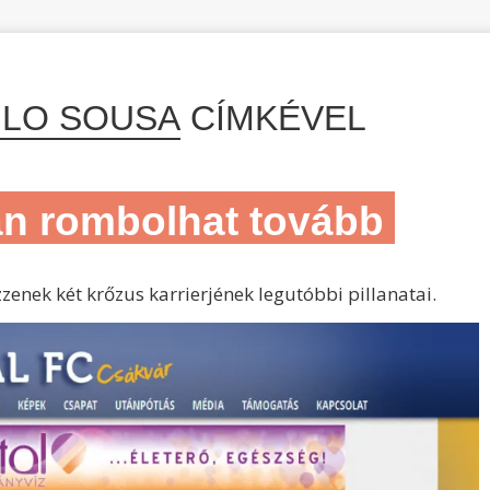
ULO SOUSA
CÍMKÉVEL
n rombolhat tovább
nek két krőzus karrierjének legutóbbi pillanatai.