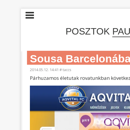
POSZTOK
PA
Sousa Barcelonába
2014.05.12. 14:41
#
taccs
Párhuzamos életutak rovatunkban következze