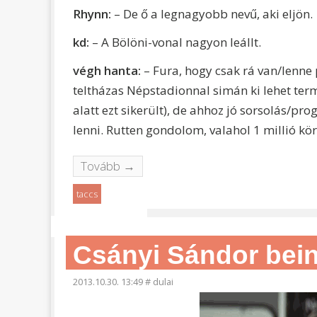
Rhynn:
– De ő a legnagyobb nevű, aki eljön.
kd:
– A Bölöni-vonal nagyon leállt.
végh hanta:
– Fura, hogy csak rá van/lenn
teltházas Népstadionnal simán ki lehet term
alatt ezt sikerült), de ahhoz jó sorsolás/prog
lenni. Rutten gondolom, valahol 1 millió kör
Tovább →
taccs
Csányi Sándor bei
2013.10.30. 13:49
#
dulai