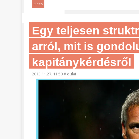
taccs
Egy teljesen strukt
arról, mit is gondo
kapitánykérdésről
2013.11.27. 11:50
#
dulai