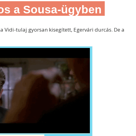
tos a Sousa-ügyben
 a Vidi-tulaj gyorsan kisegített, Egervári durcás. De a