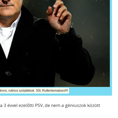
énos, rutinos szójátékok. Sőt, Ruttentomatoes!!!!
a 3 évvel ezelőtti PSV, de nem a géniuszok között