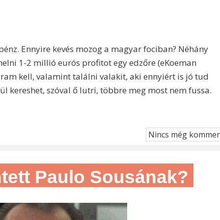
e pénz. Ennyire kevés mozog a magyar fociban? Néhány
elni 1-2 millió eurós profitot egy edzőre (eKoeman
ram kell, valamint találni valakit, aki ennyiért is jó tud
ül kereshet, szóval ő lutri, többre meg most nem fussa.
Nincs még kommen
ntett Paulo Sousának?