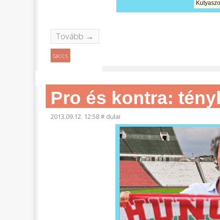
Kutyaszo
Tovább →
taccs
Pro és kontra: tén
2013.09.12. 12:58
#
dulai