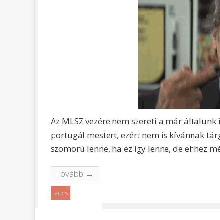
Az MLSZ vezére nem szereti a már általunk 
portugál mestert, ezért nem is kívánnak tár
szomorú lenne, ha ez így lenne, de ehhez mé
Tovább →
taccs