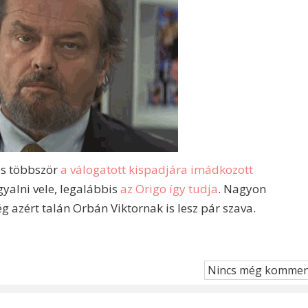
is többször
a válogatott kispadjára
imádkozott
gyalni vele, legalábbis
az Origo így tudja
. Nagyon
g azért talán Orbán Viktornak is lesz pár szava.
Nincs még kommen