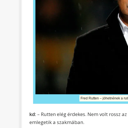
Fred Rutten – jöhetnének a rut
kd:
– Rutten elég érdekes. Nem volt rossz az 
emlegetik a szakmában.