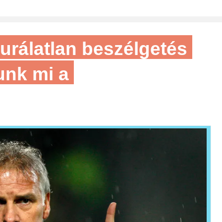
rurálatlan beszélgetés
lunk mi a