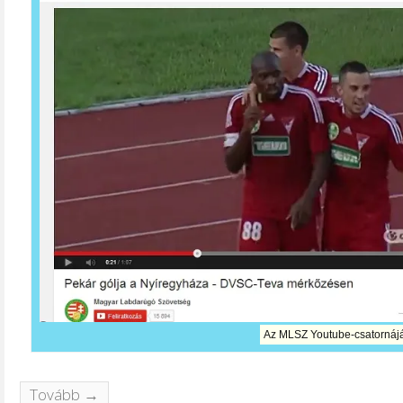
Az MLSZ Youtube-csatornájár
Tovább →