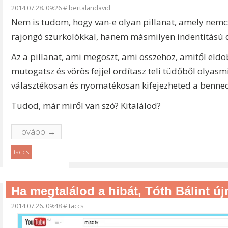
2014.07.28. 09:26
#
bertalandavid
Nem is tudom, hogy van-e olyan pillanat, amely nemcs
rajongó szurkolókkal, hanem másmilyen indentitású d
Az a pillanat, ami megoszt, ami összehoz, amitől eld
mutogatsz és vörös fejjel ordítasz teli tüdőből olyasm
választékosan és nyomatékosan kifejezheted a benned 
Tudod, már miről van szó? Kitalálod?
Tovább →
taccs
Ha megtalálod a hibát, Tóth Bálint új
2014.07.26. 09:48
#
taccs