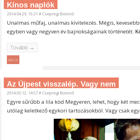
Kínos naplók
2014.04.29. 15:21
#
Csepregi Botond
Unalmas műfaj, unalmas kivitelezés. Mégis, kevesebbsz
egyben vagy negyven év bajnokságainak történetét.
K
Tovább →
taccs
Az Újpest visszalép. Vagy nem
2014.03.12. 14:57
#
Csepregi Botond
Egyre sűrűbb a lila köd Megyeren, lehet, hogy két mecc
utólag keletkező egykori tartozásokból. Vagy csak egy