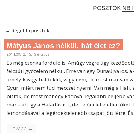
POSZTOK
NB I
←
Régebbi posztok
Mátyus János nélkül, hát élet ez?
2014.09.12. 19:19
#
taccs
És még csonka forduló is. Amúgy végre úgy kezdődött e
felcsúti győzelem nélkül. Erre van egy Dunaújváros, 
amelyik vagy haldoklik, vagy nem, de most már van v
Gyuri miért nem tud meccset nyerni. Van még a Hali
bíztak, de most már egy Radóval legalább beljebb van
már – ahogy a Haladás is -, de belőni lehetetlen őket.
lemondásával a legérdektelenebb csapat jött létre. És
Tovább →