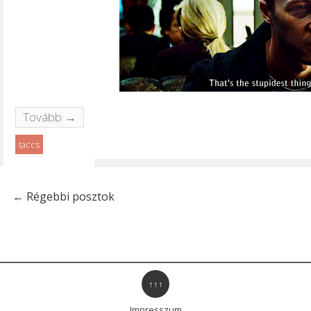
Tovább →
taccs
←
Régebbi posztok
↑↑↑
Impresszum