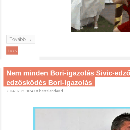
Tovább →
taccs
Nem minden Bori-igazolás Sivic-edző
edzősködés Bori-igazolás
2014.07.25. 10:47
#
bertalandavid