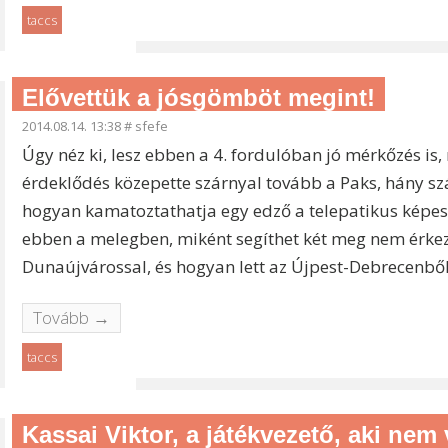
taccs
Elővettük a jósgömböt megint!
2014.08.14. 13:38
#
sfefe
Úgy néz ki, lesz ebben a 4. fordulóban jó mérkőzés i
érdeklődés közepette szárnyal tovább a Paks, hány s
hogyan kamatoztathatja egy edző a telepatikus képess
ebben a melegben, miként segíthet két meg nem érkeze
Dunaújvárossal, és hogyan lett az Újpest-Debrecenb
Tovább →
taccs
Kassai Viktor, a játékvezető, aki nem