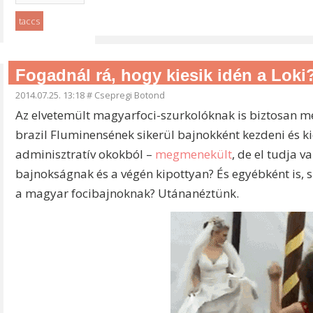
taccs
Fogadnál rá, hogy kiesik idén a Loki
2014.07.25. 13:18
#
Csepregi Botond
Az elvetemült magyarfoci-szurkolóknak is biztosan meg
brazil Fluminensének sikerül bajnokként kezdeni és kie
adminisztratív okokból –
megmenekült
, de el tudja 
bajnokságnak és a végén kipottyan? És egyébként is, 
a magyar focibajnoknak? Utánanéztünk.