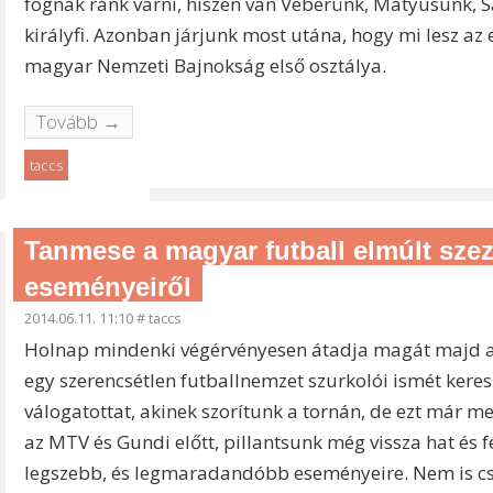
fognak ránk várni, hiszen van Véberünk, Mátyusunk, 
királyfi. Azonban járjunk most utána, hogy mi lesz az e
magyar Nemzeti Bajnokság első osztálya.
Tovább →
taccs
Tanmese a magyar futball elmúlt sze
eseményeiről
2014.06.11. 11:10
#
taccs
Holnap mindenki végérvényesen átadja magát majd a 
egy szerencsétlen futballnemzet szurkolói ismét ker
válogatottat, akinek szorítunk a tornán, de ezt már 
az MTV és Gundi előtt, pillantsunk még vissza hat és 
legszebb, és legmaradandóbb eseményeire. Nem is csűr