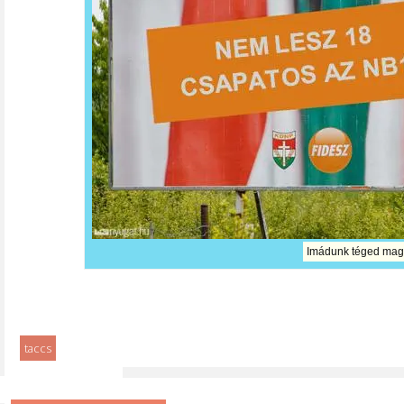
Imádunk téged magya
taccs