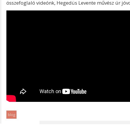
összefoglaló videónk, Hegedüs Levente művész úr jóvo
blog