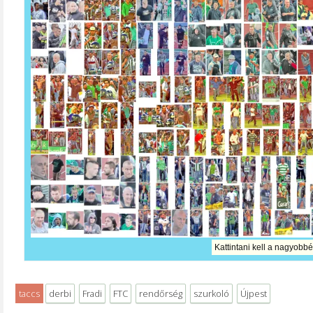
Kattintani kell a nagyobbé
taccs
derbi
Fradi
FTC
rendőrség
szurkoló
Újpest