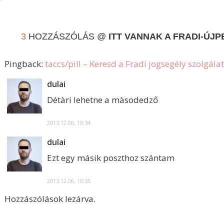
3
HOZZÁSZÓLÁS @
ITT VANNAK A FRADI-ÚJ
Pingback:
taccs/pill – Keresd a Fradi jogsegély szolgálat
dulai
Détàri lehetne a màsodedző
2013.12.06. 10:34
dulai
Ezt egy másik poszthoz szántam
2013.12.06. 10:35
Hozzászólások lezárva.