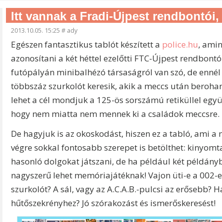
Itt vannak a Fradi-Újpest rendbontói
2013.10.05. 15:25
#
ady
Egészen fantasztikus tablót készített a
police.hu
, amin
azonosítani a két héttel ezelőtti FTC-Újpest rendbont
futópályán minibalhézó társaságról van szó, de enné
többszáz szurkolót keresik, akik a meccs után beroha
lehet a cél mondjuk a 125-ös sorszámú retiküllel együ
hogy nem miatta nem mennek ki a családok meccsre.
De hagyjuk is az okoskodást, hiszen ez a tabló, ami a
végre sokkal fontosabb szerepet is betölthet: kinyomt
hasonló dolgokat játszani, de ha például két példány
nagyszerű lehet memóriajátéknak! Vajon üti-e a 002-e
szurkolót? A sál, vagy az A.C.A.B.-pulcsi az erősebb? H
hűtőszekrényhez? Jó szórakozást és ismerőskeresést!