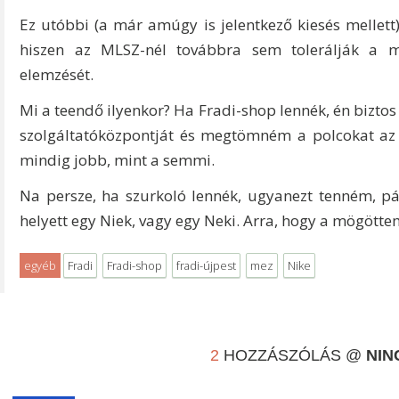
Ez utóbbi (a már amúgy is jelentkező kiesés mellett
hiszen az MLSZ-nél továbbra sem tolerálják a 
elemzését.
Mi a teendő ilyenkor? Ha Fradi-shop lennék, én biztos
szolgáltatóközpontját és megtömném a polcokat az o
mindig jobb, mint a semmi.
Na persze, ha szurkoló lennék, ugyanezt tenném, pár
helyett egy Niek, vagy egy Neki. Arra, hogy a mögöttem
egyéb
Fradi
Fradi-shop
fradi-újpest
mez
Nike
2
HOZZÁSZÓLÁS @
NIN