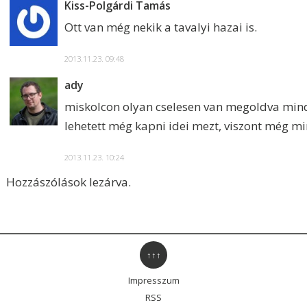
Kiss-Polgárdi Tamás
Ott van még nekik a tavalyi hazai is.
2013.11.23. 09:48
ady
miskolcon olyan cselesen van megoldva min
lehetett még kapni idei mezt, viszont még min
2013.11.23. 10:24
Hozzászólások lezárva.
↑↑↑
Impresszum
RSS