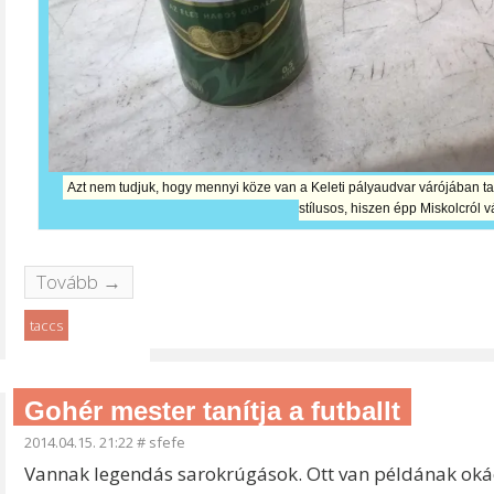
Azt nem tudjuk, hogy mennyi köze van a Keleti pályaudvar várójában t
stílusos, hiszen épp Miskolcról v
Tovább →
taccs
Gohér mester tanítja a futballt
2014.04.15. 21:22
#
sfefe
Vannak legendás sarokrúgások. Ott van példának oká