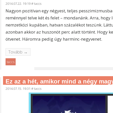
2014.07.22. 19:19
#
taccs
Nagyon pozitívan egy négyest, teljes pesszimizmusban 
reménnyel telve két és felet – mondanánk. Arra, hog
nemzetközi kupában, hatvan százalékot teszünk. Láttu
azonban akkor az huszonöt perc alatt történt. Hogy ke
ötvenet. Háromra pedig úgy harminc-negyvenet.
Tovább →
taccs
Ez az a hét, amikor mind a négy magya
2014.07.15. 19:31
#
taccs