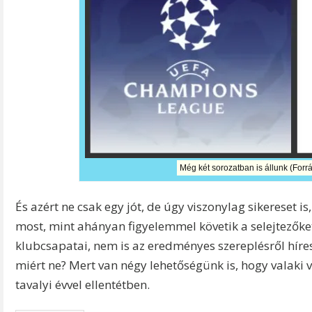
Még két sorozatban is állunk (Forr
És azért ne csak egy jót, de úgy viszonylag sikereset is
most, mint ahányan figyelemmel követik a selejtezők
klubcsapatai, nem is az eredményes szereplésről híre
miért ne? Mert van négy lehetőségünk is, hogy valaki 
tavalyi évvel ellentétben.