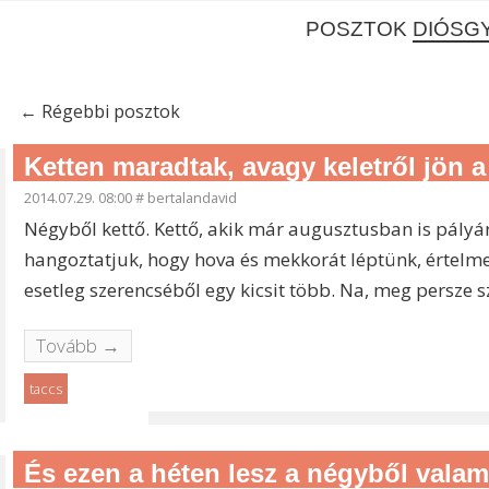
POSZTOK
DIÓSG
←
Régebbi posztok
Ketten maradtak, avagy keletről jön a
2014.07.29. 08:00
#
bertalandavid
Négyből kettő. Kettő, akik már augusztusban is pályár
hangoztatjuk, hogy hova és mekkorát léptünk, értelme
esetleg szerencséből egy kicsit több. Na, meg persze 
Tovább →
taccs
És ezen a héten lesz a négyből vala