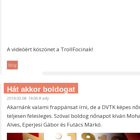
A videóért köszönet a TrollFocinak!
blog
Hát akkor boldogat
2014.03.08. 14:06
#
ady
Akarnánk valami frappánsat írni, de a DVTK képes nőn
teljesen felesleges. Szóval boldog nőnapot kíván M
Alves, Eperjesi Gábor és Futács Márkó.