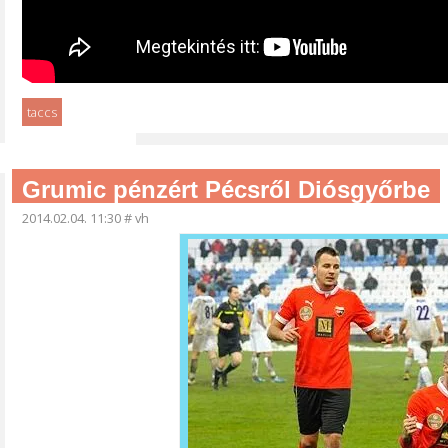
taccs
Grumic pénzért Pécsről Diósgyőrbe
2014.02.04. 11:30
#
vh