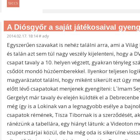
taccs
A Diósgyőr a saját játékosaival gyengí
2014.02.17. 18:14
#
ady
Egyszerűen szavakat is nehéz találni arra, ami a Világ
és talán azt sem túl nagy veszély kijelenteni, hogy a 
csapat tavaly a 10. helyen végzett, gyakran tényleg sz
csődöt mondó húzóemberekkel. Ilyenkor teljesen logi
magyarázatot találni, hogy miként sikerült ezt úgy me
előtt lévő csapatokat menjenek gyengíteni: L´Imam Se
Gergelyt már tavaly év elején küldték el a Debrecenbe 
még így is a Lokinak van a legnagyobb esélye a bajno
csapatok rémének, Tisza Tibornak is a szerződését, ak
ránézünk a tabellára, egy hiányt látunk: a Videoton mé
szupersztárjai közül, de ha még oda is sikerülne vis