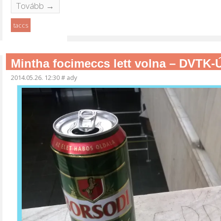
Tovább →
taccs
Mintha focimeccs lett volna – DVTK-Ú
2014.05.26. 12:30
#
ady