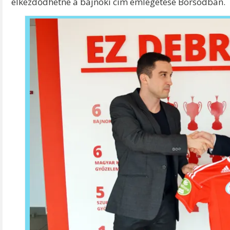
elkezdődhetne a bajnoki cím emlegetése Borsodban.