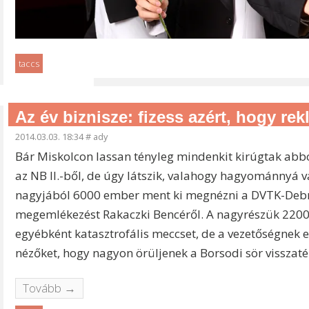
taccs
Az év biznisze: fizess azért, hogy r
2014.03.03. 18:34
#
ady
Bár Miskolcon lassan tényleg mindenkit kirúgtak abból
az NB II.-ből, de úgy látszik, valahogy hagyománnyá v
nagyjából 6000 ember ment ki megnézni a DVTK-Debre
megemlékezést Rakaczki Bencéről. A nagyrészük 2200 fo
egyébként katasztrofális meccset, de a vezetőségnek ez
nézőket, hogy nagyon örüljenek a Borsodi sör vissza
Tovább →