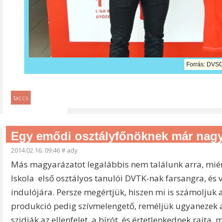
Forrás: DVS
taccs
Egy emődi osztályfőnöknek már nagyo
2014.02.16. 09:46
#
ady
Más magyarázatot legalábbis nem találunk arra, miért 
Iskola első osztályos tanulói DVTK-nak farsangra, és 
indulójára. Persze megértjük, hiszen mi is számoljuk 
produkció pedig szívmelengető, reméljük ugyanezek a 
szidják az ellenfelet, a bírót, és értetlenkednek rajta, 