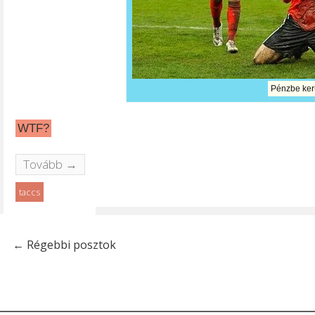
Pénzbe ker
WTF?
Tovább →
taccs
←
Régebbi posztok