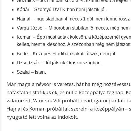
Guzmics – Jó. Haliban kb. a 3.-4. számú védő a teljesí
Kádár – Szörnyű DVTK-ban nem játszik jól.
Hajnal – Ingolstadtban 4 meccs 1 gól, nem lenne rossz
Varga József – M’boroban stabilan, 5 meccs, még nem k
Koman – Épp most adták kölcsön, a középszernél gye
kellett, ment a kiesőhöz. A szezonban még nem játszott
Böde – Közepes Fradiban sokat játszik, nem jól.
Dzsudzsák – Jól játszik Oroszországban.
Szalai – Isten.
Már maga a névsor is veretes, hát ha még hozzávesszük
hatástalan statikus ék, és nulla középpálya tegnap. 
valamizett, Vanczák Vili próbált beadogatni pár labdá
Hajnal és Koman próbáltak szerelni a középpályán – 
nyugtató lett volna az indokolt.