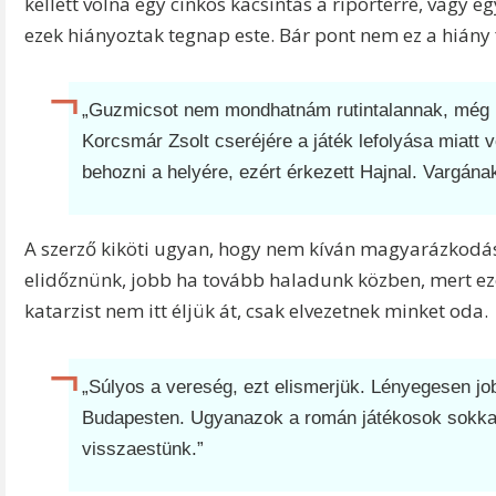
kellett volna egy cinkos kacsintás a riporterre, vagy 
ezek hiányoztak tegnap este. Bár pont nem ez a hián
„Guzmicsot nem mondhatnám rutintalannak, még h
Korcsmár Zsolt cseréjére a játék lefolyása miatt 
behozni a helyére, ezért érkezett Hajnal. Vargának 
A szerző kiköti ugyan, hogy nem kíván magyarázkodáso
elidőznünk, jobb ha tovább haladunk közben, mert ezek
katarzist nem itt éljük át, csak elvezetnek minket oda.
„Súlyos a vereség, ezt elismerjük. Lényegesen job
Budapesten. Ugyanazok a román játékosok sokkal 
visszaestünk.”