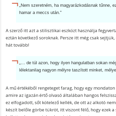
„Nem szeretném, ha magyarázkodásnak tűnne, ezé
hamar a meccs után.”
A szerző itt azt a stilisztikai eszközt használja fegyver
eztán következő soroknak. Persze itt még csak sejtjü
hát tovább!
„… de túl azon, hogy ilyen hangulatban sokan még
lélektanilag nagyon mélyre taszított minket, mélye
A mű értékéből rengeteget farag, hogy egy mondaton bel
amire az igazán értő olvasó általában hangos felszis
ez elfogadott, sőt kötelező kellék, de ott az alkotó n
készít belőle görbe tükröt, itt viszont félő, hogy ezek