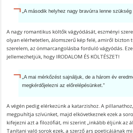
„A második helyhez nagy bravúrra lenne szükség a
A nagy romantikus költők vágyódását, eszményi szere
olyan elérhetetlen, álomszerű kép felé, amiről bizton tu
szerelem, az önmarcangolásba forduló vágyódás. Ezek
jellemezhetjük, hogy IRODALOM ÉS KÖLTÉSZET!
„A mai mérkőzést sajnáljuk, de a három év eredm
megkérdőjelezni az előrelépésünket.”
A végén pedig elérkezünk a katarzishoz. A pillanatho
megpuhítja szívünket, majd elkövetkeznek ezek a sor
kifejezni azt a filozófiát, mi szerint „inkább éljünk 
Tanítani való sorok ezek, a szerző ars poeticájának m