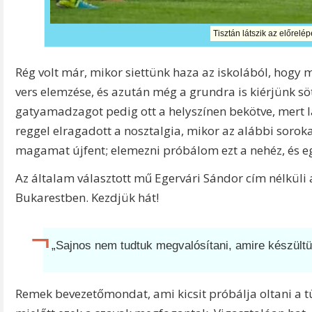
Tisztán látszik az előrelép
Rég volt már, mikor siettünk haza az iskolából, hogy
vers elemzése, és azután még a grundra is kiérjünk söté
gatyamadzagot pedig ott a helyszínen bekötve, mert l
reggel elragadott a nosztalgia, mikor az alábbi sor
magamat újfent; elemezni próbálom ezt a nehéz, és e
Az általam választott mű Egervári Sándor cím nélküli a
Bukarestben. Kezdjük hát!
„Sajnos nem tudtuk megvalósítani, amire készültü
Remek bevezetőmondat, ami kicsit próbálja oltani a tüze