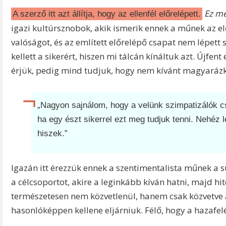
Ez mé
A szerző itt azt állítja, hogy az ellenfél előrelépett.
igazi kultúrsznobok, akik ismerik ennek a műnek az el
valóságot, és az említett előrelépő csapat nem lépett
kellett a sikerért, hiszen mi tálcán kínáltuk azt. Újf
érjük, pedig mind tudjuk, hogy nem kívánt magyaráz
„Nagyon sajnálom, hogy a velünk szimpatizálók csa
ha egy észt sikerrel ezt meg tudjuk tenni. Nehéz 
hiszek.”
Igazán itt érezzük ennek a szentimentalista műnek a s
a célcsoportot, akire a leginkább kíván hatni, majd hit
természetesen nem közvetlenül, hanem csak közvetve a
hasonlóképpen kellene eljárniuk. Félő, hogy a hazafelé