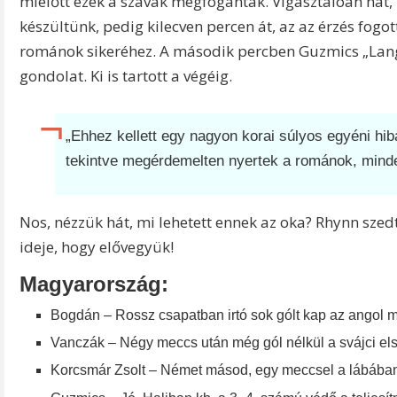
mielőtt ezek a szavak megfogantak. Vigasztalóan hat, 
készültünk, pedig kilecven percen át, az az érzés fogo
románok sikeréhez. A második percben Guzmics „Lan
gondolat. Ki is tartott a végéig.
„Ehhez kellett egy nagyon korai súlyos egyéni hi
tekintve megérdemelten nyertek a románok, minde
Nos, nézzük hát, mi lehetett ennek az oka? Rhynn szed
ideje, hogy elővegyük!
Magyarország:
Bogdán – Rossz csapatban irtó sok gólt kap az angol
Vanczák – Négy meccs után még gól nélkül a svájci el
Korcsmár Zsolt – Német másod, egy meccsel a lábába