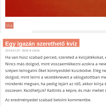
blog
Egy igazán szerethető kvíz
2014.01.07. 18:05
#
sfefe
Ha van húsz szabad perced, szereted a kvízjátékokat, é
Nincs más dolgod, mint visszaemlékezni azokra a nevek
szépen leírogatni őket könnyeiddel küszködve. Elég ne
dolgod, mint leírni a vezetékneveit a válogatottban m
mindenki megvan, ha pedig lejárt az idő, akkor kiírja
összesen. Kezdhetjük? Kattints a képre, és már mehet i
Az eredményedet szabad betolni kommentbe.