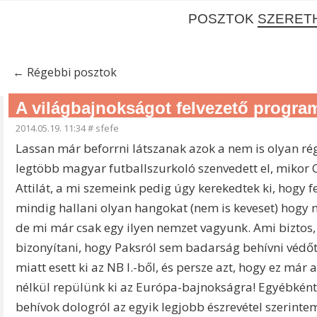
POSZTOK
SZERET
←
Régebbi posztok
A világbajnokságot felvezető program
2014.05.19. 11:34
#
sfefe
Lassan már beforrni látszanak azok a nem is olyan ré
legtöbb magyar futballszurkoló szenvedett el, mikor C
Attilát, a mi szemeink pedig úgy kerekedtek ki, hogy
mindig hallani olyan hangokat (nem is keveset) hogy n
de mi már csak egy ilyen nemzet vagyunk. Ami biztos,
bizonyítani, hogy Paksról sem badarság behívni védő
miatt esett ki az NB I.-ből, és persze azt, hogy ez már
nélkül repülünk ki az Európa-bajnokságra! Egyébként
behívok dologról az egyik legjobb észrevétel szerinte