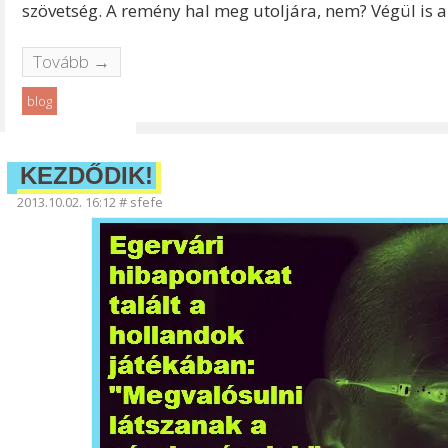
szövetség. A remény hal meg utoljára, nem? Végül is a
Tovább →
blog
KEZDŐDIK!
2013.10.02. 16:12
#
sfefe