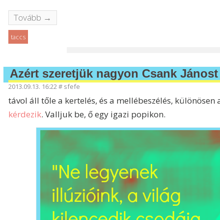
Tovább →
taccs
Azért szeretjük nagyon Csank Jánost
2013.09.13. 16:22
#
sfefe
távol áll tőle a kertelés, és a mellébeszélés, különösen
kérdezik
. Valljuk be, ő egy igazi popikon.