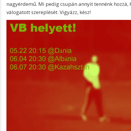
nagyérdemű. Mi pedig csupán annyit tennénk hozzá,
válogatott szereplését. Vigyázz, kész!