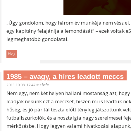
„Úgy gondolom, hogy három év munkája nem vész el, d
egy kapitány felajánlja a lemondását” – ezek voltak 
legmeghatóbb gondolatai.
blog
1985 – avagy, a híres leadott meccs
2013.10.08. 17:47
#
sfefe
Nem egy, nem két helyen hallani mostanság azt, hogy b
leadják nekünk ezt a meccset, hiszen mi is leadtuk ne
hőség, és jó pár tál tészta előtt tényleg játszottunk ve
futballszurkolók, és a nosztalgia nagy szerelmesei fe
mérkőzésbe. Hogy legyen valami hivatkozási alapunk,