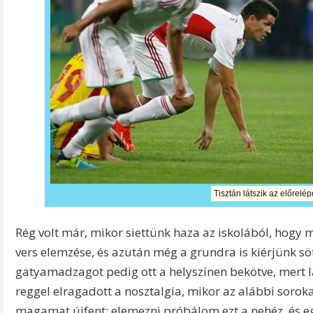
Tisztán látszik az előrelép
Rég volt már, mikor siettünk haza az iskolából, hogy
vers elemzése, és azután még a grundra is kiérjünk söté
gatyamadzagot pedig ott a helyszínen bekötve, mert l
reggel elragadott a nosztalgia, mikor az alábbi sor
magamat újfent; elemezni próbálom ezt a nehéz, és e