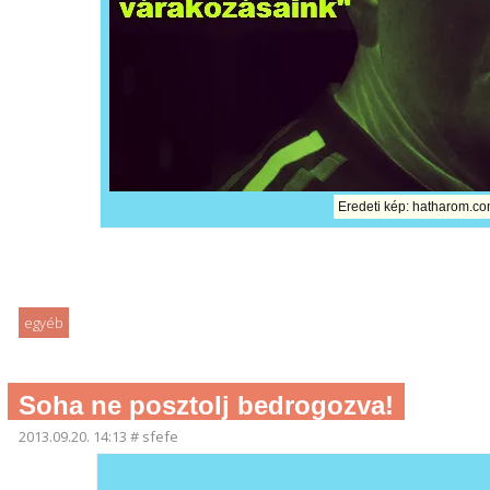
Eredeti kép: hatharom.com
egyéb
Soha ne posztolj bedrogozva!
2013.09.20. 14:13
#
sfefe