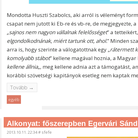
Mondotta Huszti Szabolcs, aki arról is véleményt form
csapat nem jutott ki Eb-re és vb-re, de megjegyezte,
„
sajnos nem nagyon vállalnak felelősséget
” a tetteikér
elgondolkodnának, miért tartunk ott, ahol.
” Minden sza
arra is, hogy szerinte a válogatottnak egy
„
rátermett k
komolyabb stábot
” kellene magával hoznia, a Magyar
kellene állnia
„, meg kellene adnia azt a támogatást, 
korábbi szövetségi kapitányok esetleg nem kaptak me
Tovább →
egyéb
Alkonyat: főszerepben Egervári Sánd
2013.10.11. 22:34
#
sfefe