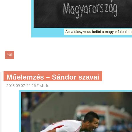
A matolcsyzmus betört a magyar futballba
/pill
Műelemzés – Sándor szavai
2013.09.07. 11:26
#
sfefe