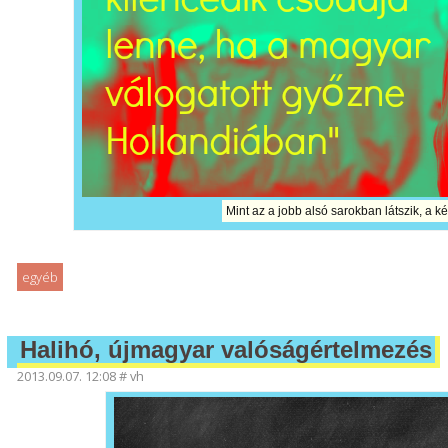
Mint az a jobb alsó sarokban látszik, a ké
egyéb
Halihó, újmagyar valóságértelmezés
2013.09.07. 12:08
#
vh