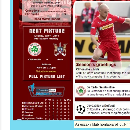
Az északír klub honlapjáról lőtt Prin