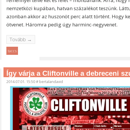
reménnyel telve két és felet – mondanánk. Arra, hog
nemzetközi kupában, hatvan százalékot teszünk. Láttu
azonban akkor az huszonöt perc alatt történt. Hogy ke
ötvenet. Háromra pedig úgy harminc-negyvenet.
Tovább →
taccs
Így várja a Cliftonville a debreceni s
2014.07.01. 15:50
#
bertalandavid