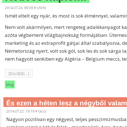
2014.07.24. 09:39
#
sfefe
Ismét eltelt egy nyár, és most is sok élménnyel, vala
Nem volt akármilyen, mert rengeteg adalékanyagot kap
azóta végbement világbajnokság formájában. Ütemese
marketing és az extraprofit gátjai által szabályozva, 
Németország nyert, volt sok gól, sok les és sok sárga 
nem hagyott senkiben egy Algéria – Belgium meccs, t
(tovább…)
blog
És ezen a héten lesz a négyből vala
2014.07.22. 19:19
#
taccs
Nagyon pozitívan egy négyest, teljes pesszimizmusban 