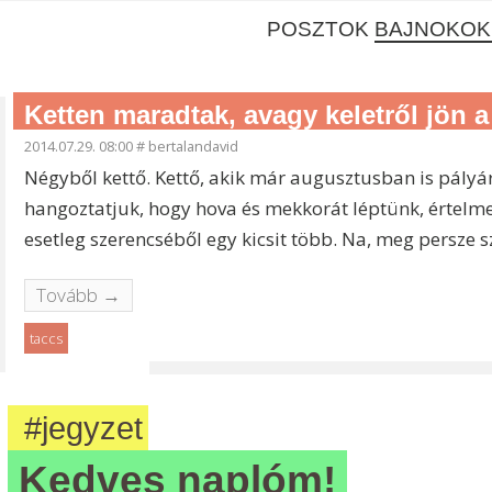
POSZTOK
BAJNOKOK 
Ketten maradtak, avagy keletről jön a
2014.07.29. 08:00
#
bertalandavid
Négyből kettő. Kettő, akik már augusztusban is pályár
hangoztatjuk, hogy hova és mekkorát léptünk, értelme
esetleg szerencséből egy kicsit több. Na, meg persze 
Tovább →
taccs
#jegyzet
Kedves naplóm!