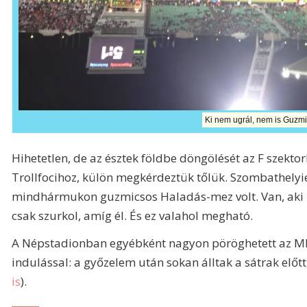
Ki nem ugrál, nem is Guzmics
Hihetetlen, de az észtek földbe döngölését az F szekt
Trollfocihoz, külön megkérdeztük tőlük. Szombathelyie
mindhármukon guzmicsos Haladás-mez volt. Van, aki n
csak szurkol, amíg él. És ez valahol megható.
A Népstadionban egyébként nagyon pöröghetett az MLS
indulással: a győzelem után sokan álltak a sátrak előt
is
).