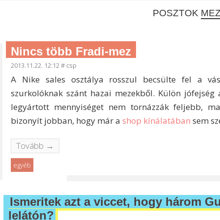
POSZTOK
ME
Nincs több Fradi-mez
2013.11.22. 12:12
#
csp
A Nike sales osztálya rosszul becsülte fel a vás
szurkolóknak szánt hazai mezekből. Külön jófejség a
legyártott mennyiséget nem tornázzák feljebb, 
bizonyít jobban, hogy már a
shop kínálatában
sem sze
Tovább →
egyéb
Ismeritek azt a viccet, hogy három G
lelátón?