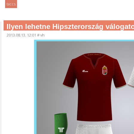
taccs
Ilyen lehetne Hipszterország válogat
2013.08.13. 12:01
#
vh