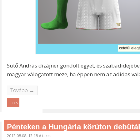
cefetül eleg
Sütő András dizájner gondolt egyet, és szabadidejében
magyar válogatott meze, ha éppen nem az adidas va
Tovább →
taccs
Pénteken a Hungária körúton debütál
2013.08.08. 13:18
#
taccs