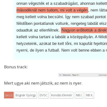
onnan végezték el a szabadrúgást, ahonnan kellett
másodiknál nem tudom, mi volt a végén
, nem látt
meg kellett volna becsülni. Így nem szabad pontot 
félidőben pontatlanok voltunk, rengeteg labdát els
odaadtuk az ellenfélnek.
Nagyon erőltettük a direkt
kellett volna tartani a labdát a középpályán. A fél
helyzeteink, azokat be kell lőni, mi kapufát fejelt
nyerni, de ilyen a futball. Nem volt benne ebben 
Bonus track:
Mert ugye aki nem játszik, az nem is nyer.
taccs
Bognár György
DVSC
Kondás Elemér
NB I.
NB II.