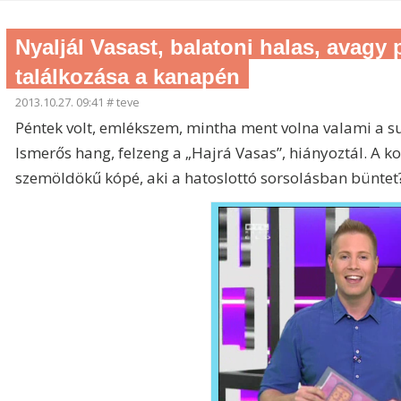
Nyaljál Vasast, balatoni halas, avag
találkozása a kanapén
2013.10.27. 09:41
#
teve
Péntek volt, emlékszem, mintha ment volna valami a s
Ismerős hang, felzeng a „Hajrá Vasas”, hiányoztál. A 
szemöldökű kópé, aki a hatoslottó sorsolásban büntet