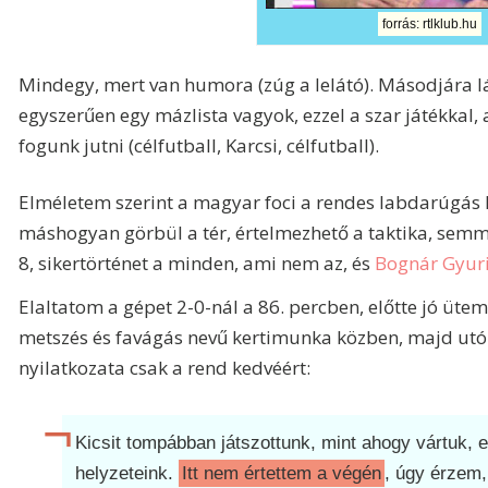
forrás: rtlklub.hu
Mindegy, mert van humora (zúg a lelátó). Másodjára l
egyszerűen egy mázlista vagyok, ezzel a szar játékkal, 
fogunk jutni (célfutball, Karcsi, célfutball).
Elméletem szerint a magyar foci a rendes labdarúgás
máshogyan görbül a tér, értelmezhető a taktika, sem
8, sikertörténet a minden, ami nem az, és
Bognár Gyur
Elaltatom a gépet 2-0-nál a 86. percben, előtte jó ütem
metszés és favágás nevű kertimunka közben, majd utó
nyilatkozata csak a rend kedvéért:
Kicsit tompábban játszottunk, mint ahogy vártuk, 
helyzeteink.
Itt nem értettem a végén
, úgy érzem, 