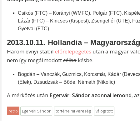
Csikós (FTC) – Korányi (WMFC), Polgár (FTC), Kispéter 
Lázár (FTC) – Kincses (Kispest), Zsengellér (UTE), Füz
Gyetvai (FTC)
2013.10.11. Hollandia – Magyarország
Három évnyi stabil
előrelépegetés
után a magyar válog
nem így megálmodott
célba
késbe.
Bogdán – Vanczák, Guzmics, Korcsmár, Kádár (Devecse
(Elek), Dzsudzsák – Böde, Németh (Nikolic)
A mérkőzés után
Egervári Sándor azonnal lemond
, a
retro
Egervári Sándor
történelmi vereség
válogatott