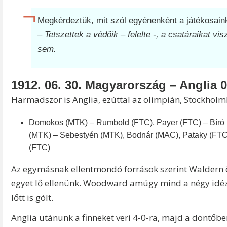
Megkérdeztük, mit szól egyénenként a játékosai
– Tetszettek a védőik – felelte -, a csatáraikat v
sem.
1912. 06. 30. Magyarország – Anglia 0
Harmadszor is Anglia, ezúttal az olimpián, Stockholmb
Domokos (MTK) – Rumbold (FTC), Payer (FTC) – Bíró 
(MTK) – Sebestyén (MTK), Bodnár (MAC), Pataky (FTC)
(FTC)
Az egymásnak ellentmondó források szerint Waldern ö
egyet lő ellenünk. Woodward amúgy mind a négy idéz
lőtt is gólt.
Anglia utánunk a finneket veri 4-0-ra, majd a döntőb