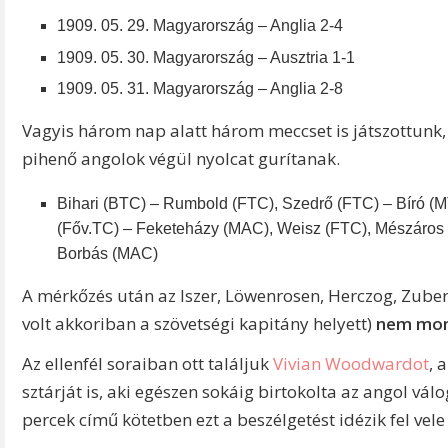
1909. 05. 29. Magyarország – Anglia 2-4
1909. 05. 30. Magyarország – Ausztria 1-1
1909. 05. 31. Magyarország – Anglia 2-8
Vagyis három nap alatt három meccset is játszottunk
pihenő angolok végül nyolcat gurítanak.
Bihari (BTC) – Rumbold (FTC), Szedrő (FTC) – Bíró (
(Főv.TC) – Feketeházy (MAC), Weisz (FTC), Mészáros 
Borbás (MAC)
A mérkőzés után az Iszer, Löwenrosen, Herczog, Zuber
volt akkoriban a szövetségi kapitány helyett)
nem mon
Az ellenfél soraiban ott találjuk
Vivian Woodwardot
, 
sztárját is, aki egészen sokáig birtokolta az angol válo
percek című kötetben ezt a beszélgetést idézik fel vel