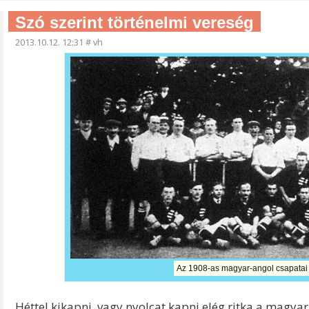
Szó szerint történelmi vereség
2013.10.12. 12:31
#
vh
Az 1908-as magyar-angol csapatai 
Héttel kikapni, vagy nyolcat kapni elég ritka a magya