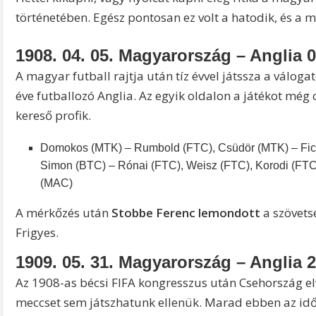
történetében. Egész pontosan ez volt a hatodik, és a 
1908. 04. 05. Magyarország – Anglia 0
A magyar futball rajtja után tíz évvel játssza a váloga
éve futballozó Anglia. Az egyik oldalon a játékot még 
kereső profik.
Domokos (MTK) – Rumbold (FTC), Csüdör (MTK) – Ficz
Simon (BTC) – Rónai (FTC), Weisz (FTC), Korodi (FTC
(MAC)
A mérkőzés után
Stobbe Ferenc
lemondott
a szövets
Frigyes.
1909. 05. 31. Magyarország – Anglia 2
Az 1908-as bécsi FIFA kongresszus után Csehország elv
meccset sem játszhatunk ellenük. Marad ebben az idő