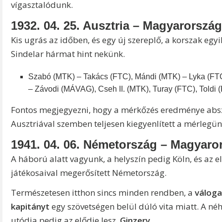
vígasztalódunk.
1932. 04. 25. Ausztria – Magyarország
Kis ugrás az időben, és egy új szereplő, a korszak egyi
Sindelar hármat hint nekünk.
Szabó (MTK) – Takács (FTC), Mándi (MTK) – Lyka (FTC
– Závodi (MÁVAG), Cseh II. (MTK), Turay (FTC), Toldi 
Fontos megjegyezni, hogy a mérkőzés eredménye abszo
Ausztriával szemben teljesen kiegyenlített a mérlegün
1941. 04. 06. Németország – Magyaro
A háború alatt vagyunk, a helyszín pedig Köln, és az e
játékosaival megerősített Németország.
Természetesen itthon sincs minden rendben, a
váloga
kapitányt
egy szövetségen belül dúló vita miatt. A n
utódja pedig az elődje lesz,
Ginzery.