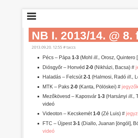
NB I. 2013/14. @ 8. 
2013.09.20. 12:55
#
taccs
Pécs – Pápa
1-3
(Mohl
ill.,
Orosz, Quintero [
Diósgyőr – Honvéd
2-0
(Nikházi, Bacsa) #
j
Haladás – Felcsút
2-1
(Halmosi, Radó
ill.,
L
MTK – Paks
2-0
(Kanta, Pölöskei) #
jegyző
Mezőkövesd – Kaposvár
1-3
(Harsányi
ill.,
T
videó
Videoton – Kecskemét
1-0
(Zé Luis) #
jegy
FTC – Újpest
3-1
(Diallo, Juanan [öngól], 
videó