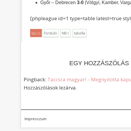
Győr – Debrecen
3-0
(Völgyi, Kamber, Varg
[phpleague id=1 type=table latest=true sty
taccs
forduló
NB I.
tabella
EGY HOZZÁSZÓLÁS
Pingback:
Taccsra magyar! – Megnyitotta kapu
Hozzászólások lezárva.
Impresszum