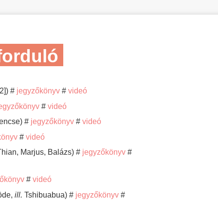
forduló
2]) #
jegyzőkönyv
#
videó
egyzőkönyv
#
videó
encse) #
jegyzőkönyv
#
videó
könyv
#
videó
hian, Marjus, Balázs) #
jegyzőkönyv
#
zőkönyv
#
videó
Böde,
ill.
Tshibuabua) #
jegyzőkönyv
#