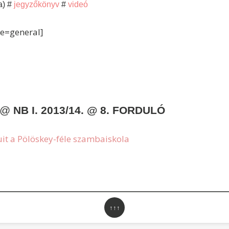
a) #
jegyzőkönyv
#
videó
le=general]
 @
NB I. 2013/14. @ 8. FORDULÓ
it a Pölöskey-féle szambaiskola
↑↑↑