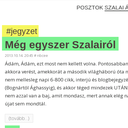
POSZTOK
SZALAI 
#jegyzet
Még egyszer Szalairól
2013.10.14. 20:45
#
nbcee
Ádám, Ádám, ezt most nem kellett volna. Pontosabban
akkora verést, amekkorát a második világháború óta 
nem mellesleg napi 6-800 cikk, interjú és blogbejegyzés
(Bognártól Ághassyig), és akkor téged mindezek UTÁN 
nem azzal van a baj, amit mondasz, mert annak elég na
újat sem mondtál.
(tovább…)