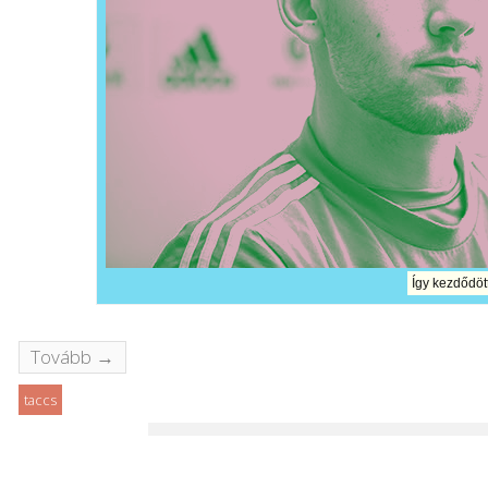
Így kezdődö
Tovább →
taccs