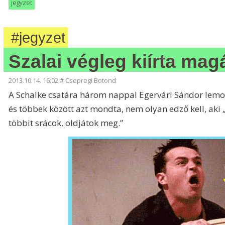
jegyzet
#jegyzet
Szalai végleg kiírta mag
2013.10.14. 16:02
#
Csepregi Botond
A Schalke csatára három nappal Egervári Sándor lemo
és többek között azt mondta, nem olyan edző kell, aki 
többit srácok, oldjátok meg.”