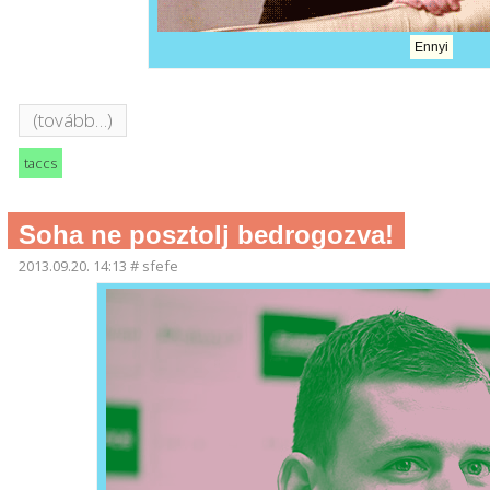
Ennyi
(tovább…)
taccs
Soha ne posztolj bedrogozva!
2013.09.20. 14:13
#
sfefe