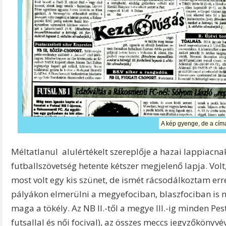
A kép gyenge, de a cím
Méltatlanul alulértékelt szereplője a hazai lappiacna
futballszövetség hetente kétszer megjelenő lapja. V
most volt egy kis szünet, de ismét rácsodálkoztam err
pályákon elmerülni a megyefociban, blaszfociban is na
maga a tökély. Az NB II.-től a megye III.-ig minden Pes
futsallal és női focival), az összes meccs jegyzőkönyv