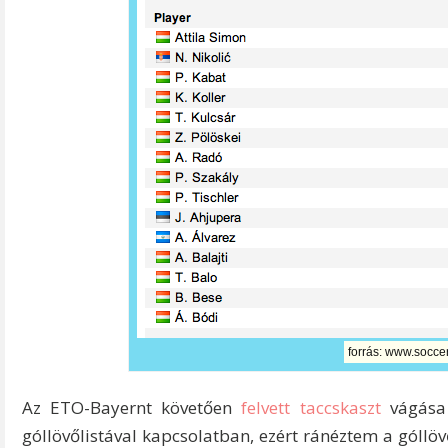
forrás: www.socc
Az ETO-Bayernt követően
felvett taccskaszt
vágása 
góllövőlistával kapcsolatban, ezért ránéztem a góllöv