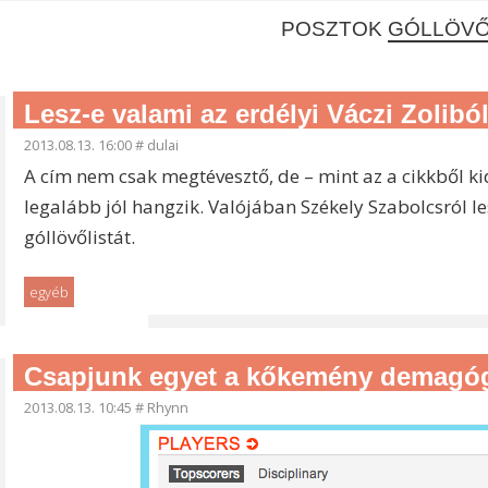
POSZTOK
GÓLLÖVŐ
Lesz-e valami az erdélyi Váczi Zolibó
2013.08.13. 16:00
#
dulai
A cím nem csak megtévesztő, de – mint az a cikkből kid
legalább jól hangzik. Valójában Székely Szabolcsról le
góllövőlistát.
egyéb
Csapjunk egyet a kőkemény demagógi
2013.08.13. 10:45
#
Rhynn