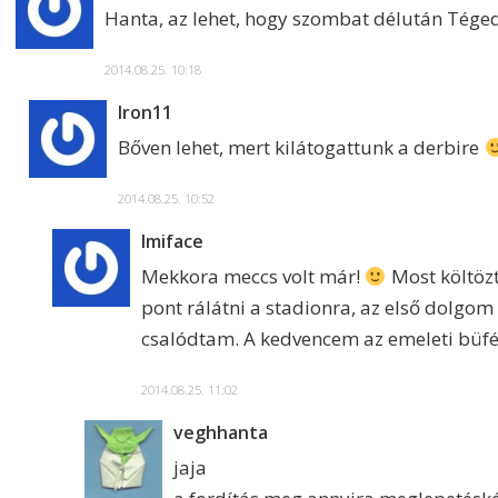
Hanta, az lehet, hogy szombat délután Téged 
2014.08.25. 10:18
Iron11
Bőven lehet, mert kilátogattunk a derbire
2014.08.25. 10:52
Imiface
Mekkora meccs volt már!
Most költözt
pont rálátni a stadionra, az első dolgom
csalódtam. A kedvencem az emeleti büfé
2014.08.25. 11:02
veghhanta
jaja