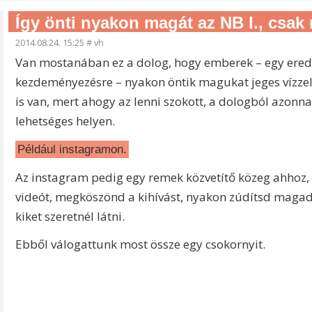
Így önti nyakon magát az NB I., csak 
2014.08.24. 15:25
#
vh
Van mostanában ez a dolog, hogy emberek – egy ered
kezdeményezésre – nyakon öntik magukat jeges vízzel, é
is van, mert ahogy az lenni szokott, a dologból azonna
lehetséges helyen.
Például instagramon.
Az instagram pedig egy remek közvetítő közeg ahhoz
videót, megköszönd a kihívást, nyakon zúdítsd magad 
kiket szeretnél látni.
Ebből válogattunk most össze egy csokornyit.