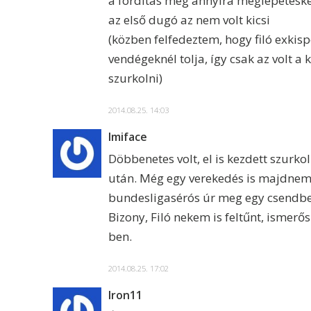
a fordítás meg annyira meglepetéskén
az első dugó az nem volt kicsi
(közben felfedeztem, hogy filó exkisp
vendégeknél tolja, így csak az volt a
szurkolni)
2014.08.25. 14:03
Imiface
Döbbenetes volt, el is kezdett szurk
után. Még egy verekedés is majdnem
bundesligasérós úr meg egy csendben
Bizony, Filó nekem is feltűnt, ismerős 
ben.
2014.08.25. 17:02
Iron11