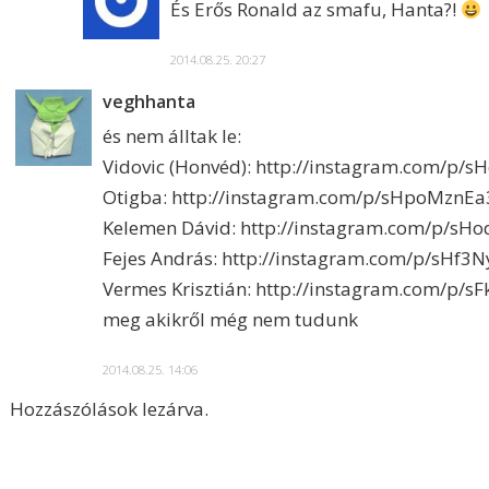
És Erős Ronald az smafu, Hanta?!
2014.08.25. 20:27
veghhanta
és nem álltak le:
Vidovic (Honvéd):
http://instagram.com/p/s
Otigba:
http://instagram.com/p/sHpoMznEa
Kelemen Dávid:
http://instagram.com/p/sHo
Fejes András:
http://instagram.com/p/sHf3
Vermes Krisztián:
http://instagram.com/p/s
meg akikről még nem tudunk
2014.08.25. 14:06
Hozzászólások lezárva.