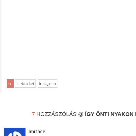
sn
icebucket
instagram
7
HOZZÁSZÓLÁS @
ÍGY ÖNTI NYAKON 
Imiface