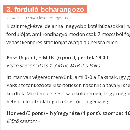
3. forduló beharangozó
2014.08.09. 09:04
#
leventehegedus
Kicsit megkésve, de annál nagyobb kötélhúzásokkal 
fordulóját, ami rendhagyó módon csak 7 meccsből fog á
vénaszkenneres stadionját avatja a Chelsea ellen.
Paks (6 pont) – MTK (6 pont), péntek 19.00
Előző szezon: Paks 1-3 MTK, MTK 2-0 Paks
Itt már van végeredményünk, ami 3-0 a Paksnak, így gy
Paks szezonkezdete kísértetiesen hasonlít a tavalyi s
kezdtek. Minden jóérzésű szurkoló reméli, hogy megle
héten Felcsútra látogat a Csertői – legénység.
Honvéd (3 pont) – Nyíregyháza (1 pont), szombat 1
Előző szezon: –