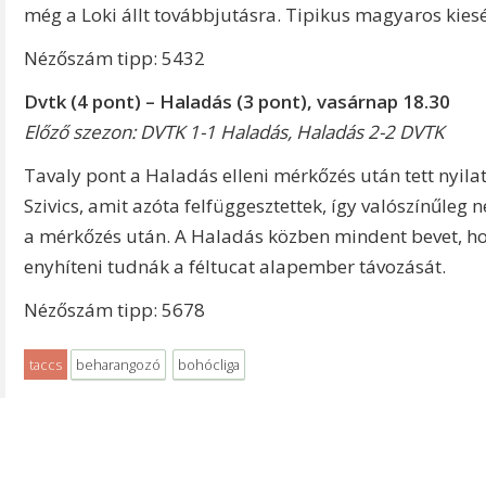
még a Loki állt továbbjutásra. Tipikus magyaros kiesé
Nézőszám tipp: 5432
Dvtk (4 pont) – Haladás (3 pont), vasárnap 18.30
Előző szezon: DVTK 1-1 Haladás, Haladás 2-2 DVTK
Tavaly pont a Haladás elleni mérkőzés után tett nyila
Szivics, amit azóta felfüggesztettek, így valószínűle
a mérkőzés után. A Haladás közben mindent bevet, hog
enyhíteni tudnák a féltucat alapember távozását.
Nézőszám tipp: 5678
taccs
beharangozó
bohócliga