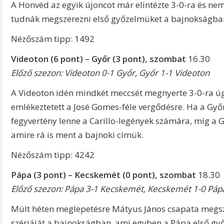
A Honvéd az egyik újoncot már elintézte 3-0-ra és ne
tudnák megszerezni első győzelmüket a bajnokságba
Nézőszám tipp: 1492
Videoton (6 pont) – Győr (3 pont)
, szombat
16.30
Előző szezon: Videoton 0-1 Győr, Győr 1-1 Videoton
A Videoton idén mindkét meccsét megnyerte 3-0-ra ú
emlékeztetett a José Gomes-féle vergődésre. Ha a Győr
fegyvertény lenne a Carillo-legények számára, míg a G
amire rá is ment a bajnoki címük.
Nézőszám tipp: 4242
Pápa (3 pont) – Kecskemét (0 pont)
, szombat
18.30
Előző szezon: Pápa 3-1 Kecskemét, Kecskemét 1-0 Páp
Múlt héten meglepetésre Mátyus János csapata megsza
szériáját a bajnokságban, ami egyben a Pápa első győ