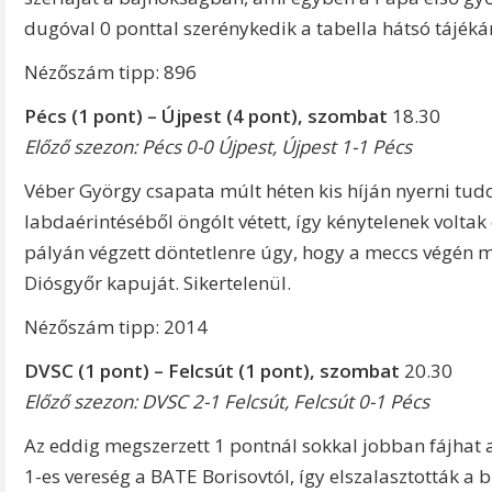
dugóval 0 ponttal szerénykedik a tabella hátsó tájéká
Nézőszám tipp: 896
Pécs (1 pont) – Újpest (4 pont)
, szombat
18.30
Előző szezon: Pécs 0-0 Újpest, Újpest 1-1 Pécs
Véber György csapata múlt héten kis híján nyerni tudo
labdaérintéséből öngólt vétett, így kénytelenek volta
pályán végzett döntetlenre úgy, hogy a meccs végén
Diósgyőr kapuját. Sikertelenül.
Nézőszám tipp: 2014
DVSC (1 pont) – Felcsút (1 pont)
, szombat
20.30
Előző szezon: DVSC 2-1 Felcsút, Felcsút 0-1 Pécs
Az eddig megszerzett 1 pontnál sokkal jobban fájhat 
1-es vereség a BATE Borisovtól, így elszalasztották a 