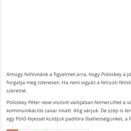
Amúgy felhívnánk a figyelmet arra, hogy Pölöskey a jö
forgatja meg istenesen. Ha nem vigyáz a felcsúti fél
szeretné.
Pölöskey Péter neve viszont valójában felmerülhet a v
kommunikációs zavar miatt. Alig várjuk. De szép is l
egy Pölő-fejessel küldjük padlóra ősellenségünket, a F