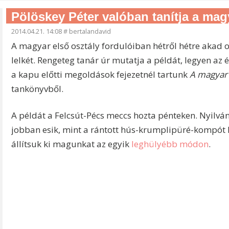
Pölöskey Péter valóban tanítja a magy
2014.04.21. 14:08
#
bertalandavid
A magyar első osztály fordulóiban hétről hétre akad
lelkét. Rengeteg tanár úr mutatja a példát, legyen az
a kapu előtti megoldások fejezetnél tartunk
A magyar 
tankönyvből.
A példát a Felcsút-Pécs meccs hozta pénteken. Nyilván 
jobban esik, mint a rántott hús-krumplipüré-kompót 
állítsuk ki magunkat az egyik
leghülyébb módon
.