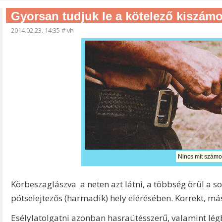
Gyorsan tudjuk le a kötelező kiszámo
2014.02.23. 14:35
#
vh
Nincs mit számo
Körbeszaglászva a neten azt látni, a többség örül a so
pótselejtezős (harmadik) hely elérésében. Korrekt, m
Esélylatolgatni azonban hasraütésszerű, valamint légb