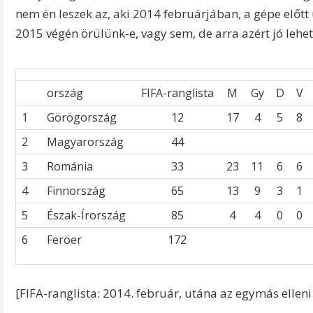
nem én leszek az, aki 2014 februárjában, a gépe előtt
2015 végén örülünk-e, vagy sem, de arra azért jó lehet
ország
FIFA-ranglista
M
Gy
D
V
1
Görögország
12
17
4
5
8
2
Magyarország
44
3
Románia
33
23
11
6
6
4
Finnország
65
13
9
3
1
5
Észak-Írország
85
4
4
0
0
6
Feröer
172
[FIFA-ranglista: 2014. február, utána az egymás ell