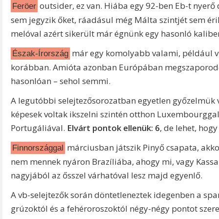
outsider, ez van. Hiába egy 92-ben Eb-t nyerő 
Feröer
sem jegyzik őket, ráadásul még Málta szintjét sem érik
melóval azért sikerült már égnünk egy hasonló kalibe
már egy komolyabb valami, például v
Észak-Írország
korábban. Amióta azonban Európában megszaporodot
hasonlóan – sehol semmi.
A legutóbbi selejtezősorozatban egyetlen győzelmük vol
képesek voltak ikszelni szintén otthon Luxembourgga
Portugáliával.
Elvárt
pontok ellenük: 6
, de lehet, hogy
márciusban játszik Pinyő csapata, akk
Finnországgal
nem mennek nyáron Brazíliába, ahogy mi, vagy Kassai 
nagyjából az ősszel várhatóval lesz majd egyenlő.
A vb-selejtezők során döntetleneztek idegenben a span
grúzoktól és a fehéroroszoktól négy-négy pontot szer