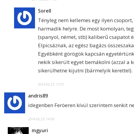
Sorell
Tényleg nem kellemes egy ilyen csoport, 
harmadik helyre. De most komolyan, teg
(spanyol, német, stb) kaliberű csapatot 
Elpicsáznak, az egész bagázs összeszaka
Egyébként görögök kapcsán egyetértünk
nekik sikerült egyet bemákolni (azzal a 
sikerülhetne kijutni (bármelyik kerettel).
2014.02.23. 17:57
andris89
idegenben Feröeren kívül szerintem senkit 
2014.02.23. 14:59
mgyuri