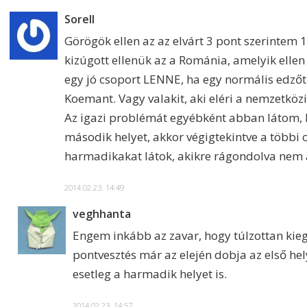
Sorell
Görögök ellen az az elvárt 3 pont szerintem 1
kizúgott ellenük az a Románia, amelyik ellen
egy jó csoport LENNE, ha egy normális edzőt
Koemant. Vagy valakit, aki eléri a nemzetkö
Az igazi problémát egyébként abban látom,
második helyet, akkor végigtekintve a többi 
harmadikakat látok, akikre rágondolva nem a
2014.02.23. 14:49
veghhanta
Engem inkább az zavar, hogy túlzottan kiegy
pontvesztés már az elején dobja az első he
esetleg a harmadik helyet is.
2014.02.23. 14:57