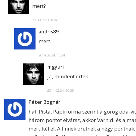
mert?
2014.02.23. 16:47
andris89
mert.
2014.02.24. 15:24
mgyuri
ja, mindent értek
2014.02.24. 20:35
Péter Bognár
hát, Pista. Papírforma szerint a görög oda-vi
három pontot elvársz, akkor Várhidi és a 
merültél el. A finnek örülnék a négy pontna