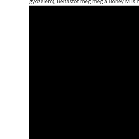
győzelem), Belfastot meg még a Boney M is 