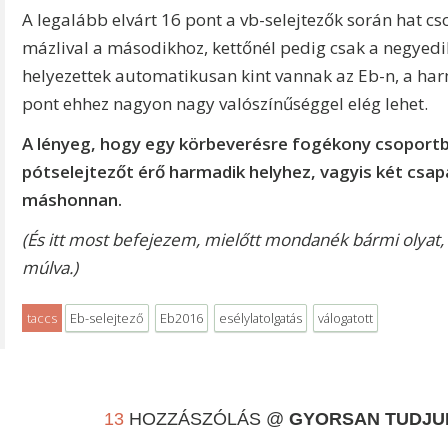
A legalább elvárt 16 pont a vb-selejtezők során hat cs
mázlival a másodikhoz, kettőnél pedig csak a negyedik
helyezettek automatikusan kint vannak az Eb-n, a har
pont ehhez nagyon nagy valószínűséggel elég lehet.
A lényeg, hogy egy körbeverésre fogékony csoportba 
pótselejtezőt érő harmadik helyhez, vagyis két csap
máshonnan.
(És itt most befejezem, mielőtt mondanék bármi olyat,
múlva.)
taccs
Eb-selejtező
Eb2016
esélylatolgatás
válogatott
13
HOZZÁSZÓLÁS @
GYORSAN TUDJUK