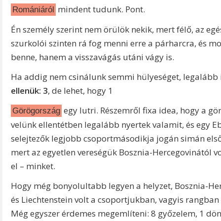
mindent tudunk. Pont.
Romániáról
Én személy szerint nem örülök nekik, mert félő, az 
szurkolói szinten rá fog menni erre a párharcra, és 
benne, hanem a visszavágás utáni vágy is.
Ha addig nem csinálunk semmi hülyeséget, legalább it
ellenük: 3
, de lehet, hogy 1
egy lutri. Részemről fixa idea, hogy a g
Görögország
velünk ellentétben legalább nyertek valamit, és egy 
selejtezők legjobb csoportmásodikja jogán simán első 
mert az egyetlen vereségük Bosznia-Hercegovinától volt
el – minket.
Hogy még bonyolultabb legyen a helyzet, Bosznia-Herc
és Liechtenstein volt a csoportjukban, vagyis rangban
Még egyszer érdemes megemlíteni: 8 győzelem, 1 dönte