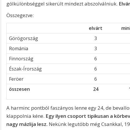
gólkülönbséggel sikerült mindezt abszolválniuk.
Elvá
Összegezve:
elvárt
mi
Görögország
3
Románia
3
Finnország
6
Észak-Írország
6
Feröer
6
összesen
24
A harminc pontból faszányos lenne egy 24, de beval
klappolnia kéne.
Egy ilyen csoport tipikusan a körbev
nagy mázlija lesz.
Nekünk legutóbb még Csankkal, 1997