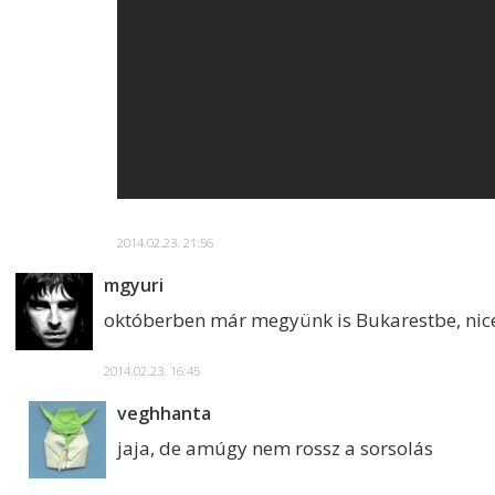
2014.02.23. 21:56
mgyuri
októberben már megyünk is Bukarestbe, nic
2014.02.23. 16:45
veghhanta
jaja, de amúgy nem rossz a sorsolás