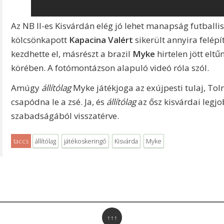
Az NB II-es Kisvárdán elég jó lehet manapság futballi
kölcsönkapott
Kapacina Valért
sikerült annyira felépí
kezdhette el, másrészt a brazil
Myke
hirtelen jött elt
körében. A fotómontázson alapuló videó róla szól.
Amúgy
állítólag
Myke játékjoga az exújpesti tulaj, Tol
csapódna le a zsé. Ja, és
állítólag
az ősz kisvárdai legjo
szabadságából visszatérve.
taccs
állítólag
játékoskeringő
Kisvárda
Myke
↑↑↑