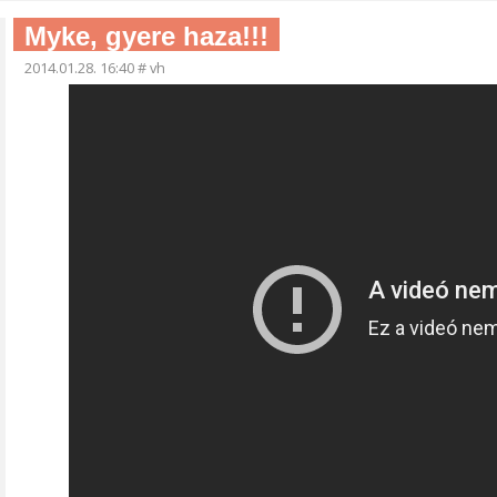
Myke, gyere haza!!!
2014.01.28. 16:40
#
vh