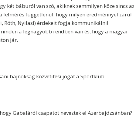
ogy két báburól van szó, akiknek semmilyen köze sincs az
ga felmérés függetlenül, hogy milyen eredménnyel zárul
ei, Róth, Nyilasi) érdekeit fogja kommunikálni!
y minden a legnagyobb rendben van és, hogy a magyar
ton jár.
ni bajnokság közvetítési jogát a Sportklub
, hogy Gabaláról csapatot neveztek el Azerbajdzsánban?