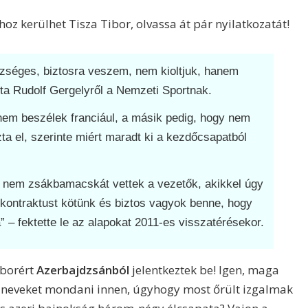
z kerülhet Tisza Tibor, olvassa át pár nyilatkozatát!
szséges, biztosra veszem, nem kioltjuk, hanem
ta Rudolf Gergelyről a
Nemzeti Sportnak
.
 nem beszélek franciául, a másik pedig, hogy nem
ta el
, szerinte miért maradt ki a kezdőcsapatból
za, nem zsákbamacskát vettek a vezetők, akikkel úgy
kontraktust kötünk és biztos vagyok benne, hogy
a” –
fektette le az alapokat
2011-es visszatérésekor.
iborért
Azerbajdzsánból
jelentkeztek be! Igen, maga
t neveket mondani innen, úgyhogy most őrült izgalmak