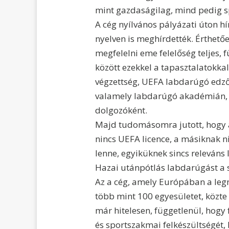
mint gazdaságilag, mind pedig s
A cég nyílvános pályázati úton h
nyelven is meghírdették. Érthető
megfelelni eme felelőség teljes,
között ezekkel a tapasztalatokkal
végzettség, UEFA labdarúgó edzői
valamely labdarúgó akadémián,
dolgozóként.
Majd tudomásomra jutott, hogy a
nincs UEFA licence, a másiknak n
lenne, egyiküknek sincs releván
Hazai utánpótlás labdarúgást a s
Az a cég, amely Európában a leg
több mint 100 egyesületet, közte 
már hitelesen, függetlenül, hog
és sportszakmai felkészültségét, 