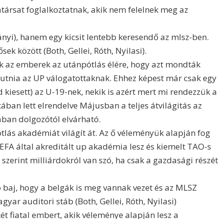
ársat foglalkoztatnak, akik nem felelnek meg az
ányi), hanem egy kicsit lentebb keresendő az mlsz-ben.
ek között (Both, Gellei, Róth, Nyilasi).
k az emberek az utánpótlás élére, hogy azt mondták
ijutnia az UP válogatottaknak. Ehhez képest már csak egy
 kiesett) az U-19-nek, nekik is azért mert mi rendezzük a
tában lett elrendelve Májusban a teljes átvilágitás az
ában dolgozótól elvárható.
lás akadémiát világít át. Az ő véleményük alapján fog
UEFA által akreditált up akadémia lesz és kiemelt TAO-s
 szerint milliárdokról van szó, ha csak a gazdasági részét
baj, hogy a belgák is meg vannak vezet és az MLSZ
gyar auditori stáb (Both, Gellei, Róth, Nyilasi)
két fiatal embert, akik véleménye alapján lesz a