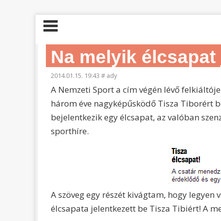
Na melyik élcsapat 
2014.01.15. 19:43
#
ady
A Nemzeti Sport a cím végén lévő felkiáltóje
három éve nagyképűsködő Tisza Tiborért bej
bejelentkezik egy élcsapat, az valóban szen
sporthíre.
A szöveg egy részét kivágtam, hogy legyen v
élcsapata jelentkezett be Tisza Tibiért! A me