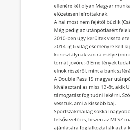
ellenére két olyan Magyar munkat
előzetesen leírottaknak.
A hal most nem fejétől bűzlik (Cs
Még pedig az utánpótlásért felelős
2010-ben úgy kerültek vissza eze
2014-ig 6 világ eseményre kell k
korosztálynak van rá esélye (mind
tornát jövőre:-(! Eme tények tuda
elnök részéről, mint a bank szfér
A Double Pass 15 magyar utánpót
kiválasztani az mlsz 12-őt, akik 
támogatást fog tudni lekérni. Szó
vesszük, ami a kissebb baj.
Sportszakmailag sokkal nagyobb 
felsővezetői is, hiszen az MLSZ ma
ajánlására foglalkoztatják azt a 