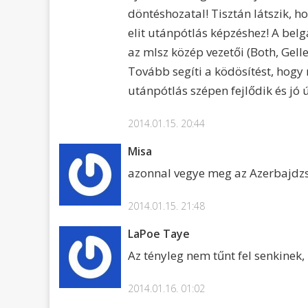
döntéshozatal! Tisztán látszik, h
elit utánpótlás képzéshez! A bel
az mlsz közép vezetői (Both, Gell
Tovább segíti a ködösítést, hog
utánpótlás szépen fejlődik és jó ú
2014.01.15. 20:44
Misa
azonnal vegye meg az Azerbajdzsá
2014.01.15. 21:48
LaPoe Taye
Az tényleg nem tűnt fel senkinek
2014.01.16. 01:02