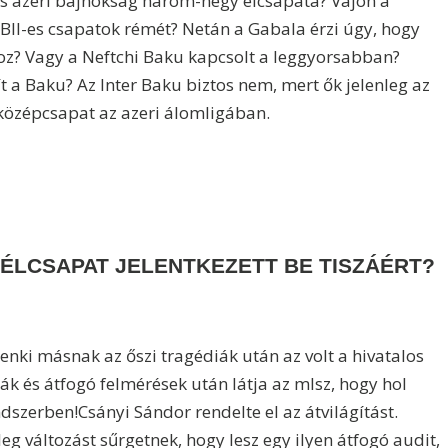
os azeri bajnokság három-négy élcsapata? Vajon a
NBII-es csapatok rémét? Netán a Gabala érzi úgy, hogy
oz? Vagy a Neftchi Baku kapcsolt a leggyorsabban?
 a Baku? Az Inter Baku biztos nem, mert ők jelenleg az
középcsapat az azeri álomligában.
 ÉLCSAPAT JELENTKEZETT BE TISZÁÉRT?
ki másnak az őszi tragédiák után az volt a hivatalos
ák és átfogó felmérések után látja az mlsz, hogy hol
dszerben!Csányi Sándor rendelte el az átvilágítást.
eg változást sűrgetnek, hogy lesz egy ilyen átfogó audit,