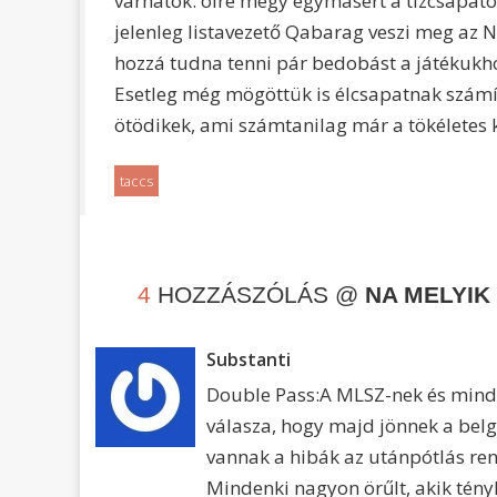
várhatók: ölre megy egymásért a tízcsapat
jelenleg listavezető Qabarag veszi meg az 
hozzá tudna tenni pár bedobást a játékukh
Esetleg még mögöttük is élcsapatnak számít
ötödikek, ami számtanilag már a tökéletes 
taccs
4
HOZZÁSZÓLÁS @
NA MELYIK
Substanti
Double Pass:A MLSZ-nek és minden
válasza, hogy majd jönnek a belg
vannak a hibák az utánpótlás ren
Mindenki nagyon örűlt, akik tényl