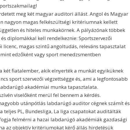
portszakmailag!
írdetett meg két magyar auditori állást. Angol és Magyar
en nagyon magas felkészültségi kritériumnak kellett
 független és hiteles munkakörnek. A pályázónak többek
 és diplomákkal kell rendelkeznie: Sportszervezői
 licenc, magas szintű angoltudás, releváns tapasztalat
 mint edzőként vagy sport menedzsmentben
 két fiatalember, akik elnyerték a munkát egyiküknek
incs sport szervezői végzettségge és, ami a legfontosabb
s labdarúgó akadémiai munka tapasztalata.
zívén viselőként merül fel bennem a kérdés.
nagyobb utánpótlás labdarúgó auditor cégnek számít és
a teljes PL, Bundesliga, La liga csapatokat auditálták
y fogja felmérni a hazai labdarúgó akadémiák gazdasági
ha az objektív kritériumokat kérő állás hirdetésük