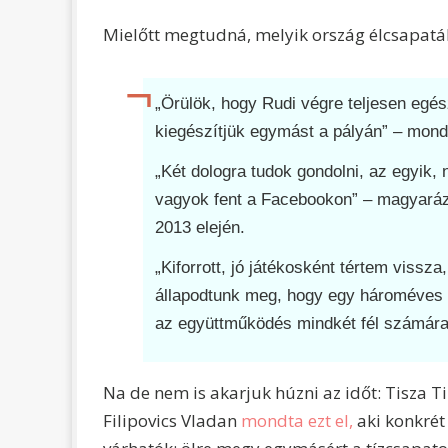
Mielőtt megtudná, melyik ország élcsapatáho
„Örülök, hogy Rudi végre teljesen egé
kiegészítjük egymást a pályán” – mond
„Két dologra tudok gondolni, az egyik,
vagyok fent a Facebookon” –
magyaráz
2013 elején.
„Kiforrott, jó játékosként tértem viss
állapodtunk meg, hogy egy hároméves 
az együttműködés mindkét fél számár
Na de nem is akarjuk húzni az időt: Tisza T
Filipovics Vladan
mondta ezt el,
aki konkré