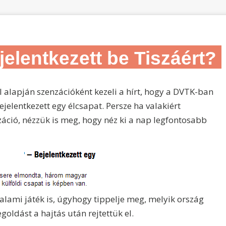
jelentkezett be Tiszáért?
l alapján szenzációként kezeli a hírt, hogy a DVTK-ban
elentkezett egy élcsapat. Persze ha valakiért
záció, nézzük is meg, hogy néz ki a nap legfontosabb
alami játék is, úgyhogy tippelje meg, melyik ország
goldást a hajtás után rejtettük el.