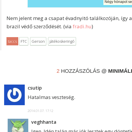
Négy hónapot se
Nem jelent meg a csapat évadnyitó találkozóján, így 
brazil védő szerződését. (
via
fradi.hu
)
taccs
FTC
Gerson
játékoskeringő
2
HOZZÁSZÓLÁS @
MINIMÁL
csutip
Hatalmas veszteség.
2014.01.07. 17:12
veghhanta
Igen. Idén talán már jók lesztek egy döntet