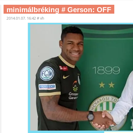
minimálbréking # Gerson: OFF
2014.01.07. 16:42
#
vh