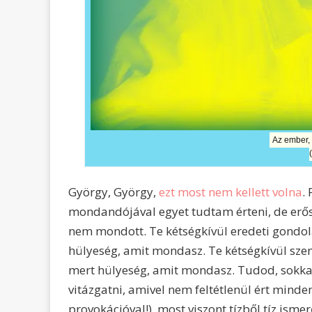
Az ember,
György, György,
ezt most nem kellett volna
.
mondandójával egyet tudtam érteni, de er
nem mondott. Te kétségkívül eredeti gondol
hülyeség, amit mondasz. Te kétségkívül sze
mert hülyeség, amit mondasz. Tudod, sokkal 
vitázgatni, amivel nem feltétlenül ért minde
provokációval!), most viszont tízből tíz is