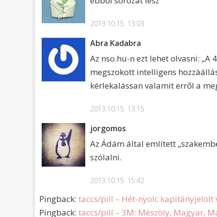
ebből sorozat lesz
2013.10.15. 13:03
Abra Kadabra
Az nso.hu-n ezt lehet olvasni: „A
megszokott intelligens hozzáállás
kérlekalássan valamit erről a meg
2013.10.15. 13:15
jorgomos
Az Ádám által említett „szakemb
szólalni.
2013.10.15. 15:42
Pingback:
taccs/pill – Hét-nyolc kapitányjelölt
Pingback:
taccs/pill – 3M: Mészöly, Magyar, 