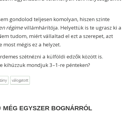
 sem gondolod teljesen komolyan, hiszen szinte
en régime
villámhárítója. Helyettük is te ugrasz ki a
 Nem tudom, miért vállaltad el ezt a szerepet, azt
e most mégis ez a helyzet.
rdemes szétnézni a külföldi edzők között is.
tve kihúzzuk mondjuk 3–1-re pénteken?
tány
válogatott
@
MÉG EGYSZER BOGNÁRRÓL