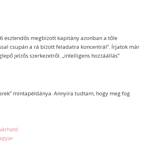
 46 esztendős megbízott kapitány azonban a tőle
sal csupán a rá bízott feladatra koncentrál”. Írjatok már
lepő jelzős szerkezetről. „intelligens hozzáállás”
erek” mintapéldánya. Annyira tudtam, hogy meg fog
 várható
Magyar