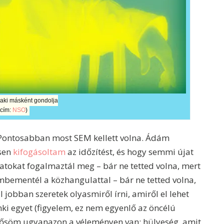
 aki másként gondolja
(cím:
NSO
)
 Pontosabban most SEM kellett volna. Ádám
ősen
kifogásoltam
az időzítést, és hogy semmi újat
atokat fogalmaztál meg – bár ne tetted volna, mert
mbementél a közhangulattal – bár ne tetted volna,
jobban szeretek olyasmiről írni, amiről el lehet
nki egyet (figyelem, ez nem egyenlő az öncélú
merősöm ugyanazon a véleményen van: hülyeség, amit