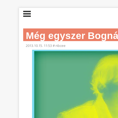
Még egyszer Bogná
2013.10.15. 11:53
#
nbcee