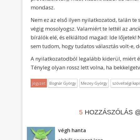
mondasz.
Nem ez az első ilyen nyilatkozatod, talán te
végig mosolyogsz. Valamiért te lettél az
anci
bírálók elé, és elkiáltod magad: Ide lőjetek!
sem tudom, hogy tudatos választás volt-e, d
A nyilatkozatodból legalább kiderül, miért é
Tényleg olyan rossz lett volna, ha bekkelge
jegyzet
Bognár György
Mezey György
szövetségi kapi
5
HOZZÁSZÓLÁS 
végh hanta