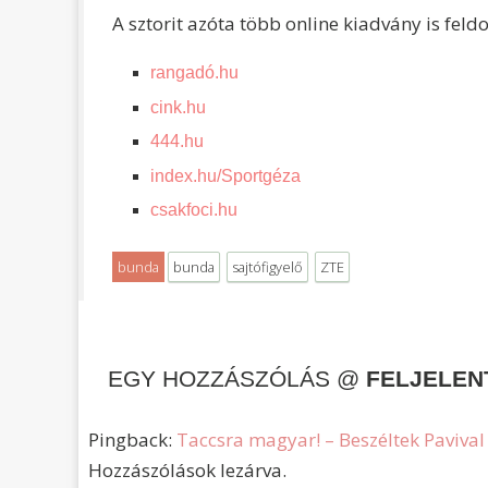
A sztorit azóta több online kiadvány is feld
rangadó.hu
cink.hu
444.hu
index.hu/Sportgéza
csakfoci.hu
bunda
bunda
sajtófigyelő
ZTE
EGY HOZZÁSZÓLÁS @
FELJELEN
Pingback:
Taccsra magyar! – Beszéltek Pavival
Hozzászólások lezárva.