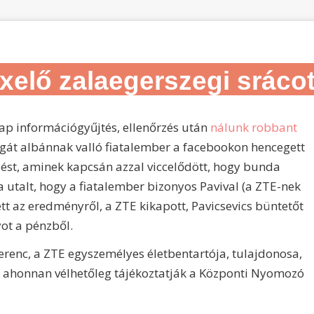
ixelő zalaegerszegi sráco
nap információgyűjtés, ellenőrzés után
nálunk robbant
magát albánnak valló fiatalember a facebookon hencegett
ést, aminek kapcsán azzal viccelődött, hogy bunda
a utalt, hogy a fiatalember bizonyos Pavival (a ZTE-nek
ett az eredményről, a ZTE kikapott, Pavicsevics büntetőt
ot a pénzből.
erenc, a ZTE egyszemélyes életbentartója, tulajdonosa,
l, ahonnan vélhetőleg tájékoztatják a Központi Nyomozó