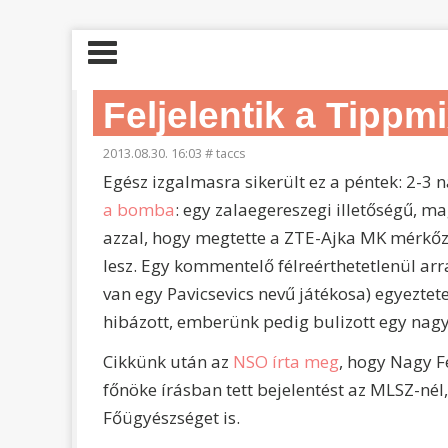
Feljelentik a Tippm
2013.08.30. 16:03
#
taccs
Egész izgalmasra sikerült ez a péntek: 2-3 
a bomba
: egy zalaegereszegi illetőségű, 
azzal, hogy megtette a ZTE-Ajka MK mérkőz
lesz. Egy kommentelő félreérthetetlenül arr
van egy Pavicsevics nevű játékosa) egyeztet
hibázott, emberünk pedig bulizott egy nagy
Cikkünk után az
NSO írta meg
, hogy Nagy F
főnöke írásban tett bejelentést az MLSZ-né
Főügyészséget is.