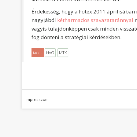
Érdekesség, hogy a Fotex 2011 áprilisában
nagyjából
kétharmados szavazataránnyal
r
vagyis tulajdonképpen csak minden visszatér
fog dönteni a stratégiai kérdésekben.
taccs
HVG
MTK
Impresszum