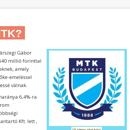
MTK?
Várszegi Gábor
0 millió forinttal
geknek, amely
tőke-emeléssel
yessé válnak.
naránya 6,4%-ra
árom
többségi
ntartó Kft. lett ,