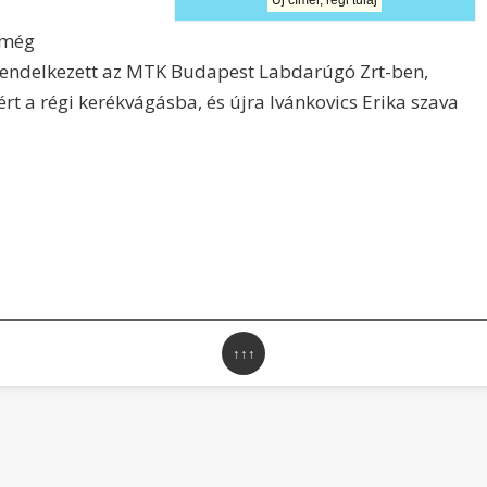
Új címer, régi tulaj
 még
endelkezett az MTK Budapest Labdarúgó Zrt-ben,
t a régi kerékvágásba, és újra Ivánkovics Erika szava
↑↑↑