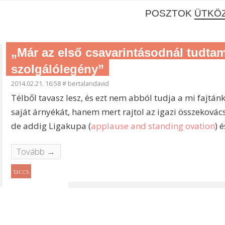
POSZTOK
ÜTKÖZ
„Már az első csavarintásodnál tudtam
szolgálólegény”
2014.02.21. 16:58
#
bertalandavid
Télből tavasz lesz, és ezt nem abból tudja a mi fajtán
saját árnyékát, hanem mert rajtol az igazi összekovác
de addig Ligakupa (
applause and standing ovation
) 
Tovább →
taccs