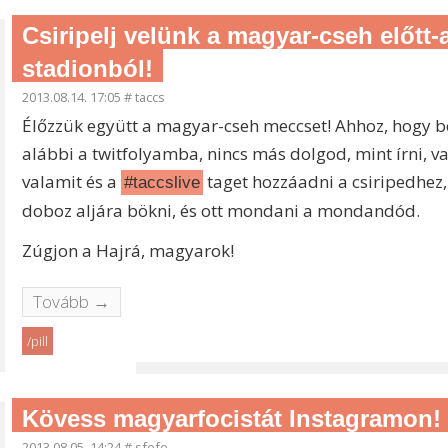
Csiripelj velünk a magyar-cseh előtt-
stadionból!
2013.08.14. 17:05
#
taccs
Élőzzük együtt a magyar-cseh meccset! Ahhoz, hogy b
alábbi a twitfolyamba, nincs más dolgod, mint írni, v
valamit és a
taget hozzáadni a csiripedhez,
#taccslive
doboz aljára bökni, és ott mondani a mondandód.
Zúgjon a Hajrá, magyarok!
Tovább →
/pill
Kövess magyarfocistát Instagramon! 
2013.08.05. 14:24
#
sfefe