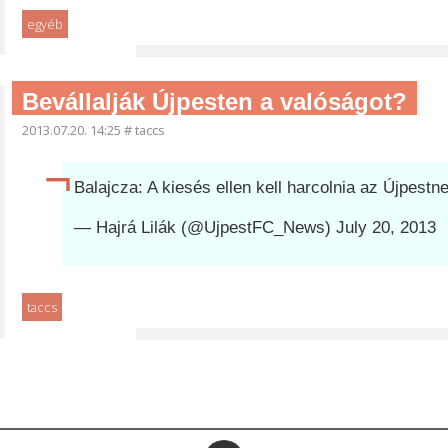
egyéb
Bevállalják Újpesten a valóságot?
2013.07.20. 14:25
#
taccs
Balajcza: A kiesés ellen kell harcolnia az Újpest
— Hajrá Lilák (@UjpestFC_News)
July 20, 2013
taccs