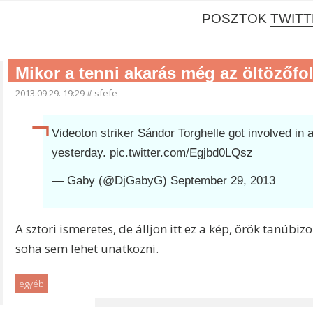
POSZTOK
TWITT
Mikor a tenni akarás még az öltözőfol
2013.09.29. 19:29
#
sfefe
Videoton striker Sándor Torghelle got involved in
yesterday.
pic.twitter.com/Egjbd0LQsz
— Gaby (@DjGabyG)
September 29, 2013
A sztori ismeretes, de álljon itt ez a kép, örök tanúb
soha sem lehet unatkozni.
egyéb