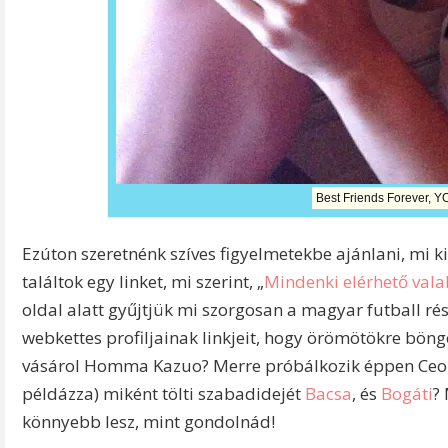
Best Friends Forever, 
Ezúton szeretnénk szíves figyelmetekbe ajánlani, mi k
találtok egy linket, mi szerint, „
Mindenki elérhető vala
oldal alatt gyűjtjük mi szorgosan a magyar futball ré
webkettes profiljainak linkjeit, hogy örömötökre böng
vásárol Homma Kazuo? Merre próbálkozik éppen Ceol
példázza) miként tölti szabadidejét
Bacsa
, és
Bogáti
?
könnyebb lesz, mint gondolnád!