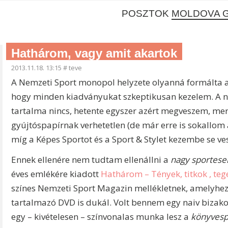
POSZTOK
MOLDOVA 
Hathárom, vagy amit akartok
2013.11.18. 13:15
#
teve
A Nemzeti Sport monopol helyzete olyanná formálta a
hogy minden kiadványukat szkeptikusan kezelem. A 
tartalma nincs, hetente egyszer azért megveszem, mer
gyújtóspapírnak verhetetlen (de már erre is sokallom a
míg a Képes Sportot és a Sport & Stylet kezembe se v
Ennek ellenére nem tudtam ellenállni a
nagy sportes
éves emlékére kiadott
Hathárom – Tények, titkok , te
színes Nemzeti Sport Magazin mellékletnek, amelyhez
tartalmazó DVD is dukál. Volt bennem egy naiv bizako
egy – kivételesen – színvonalas munka lesz a
könyves