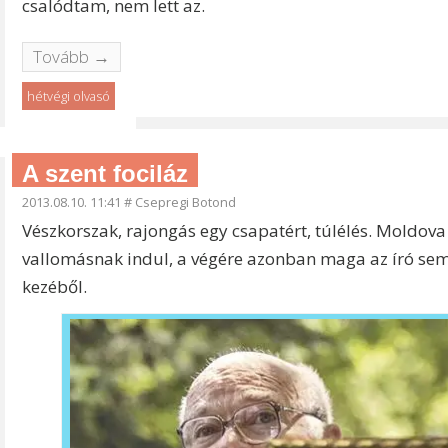
csalódtam, nem lett az.
Tovább →
hétvégi olvasó
A szent fociláz
2013.08.10. 11:41
#
Csepregi Botond
Vészkorszak, rajongás egy csapatért, túlélés. Moldov
vallomásnak indul, a végére azonban maga az író sem 
kezéből.