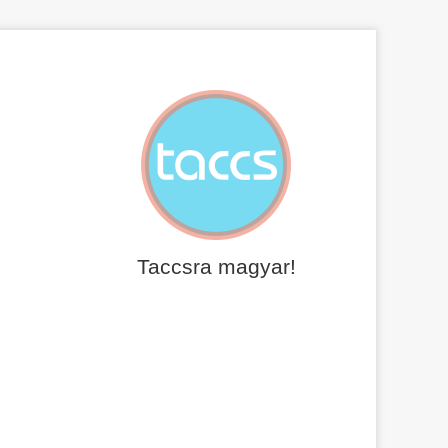
Taccsra magyar!