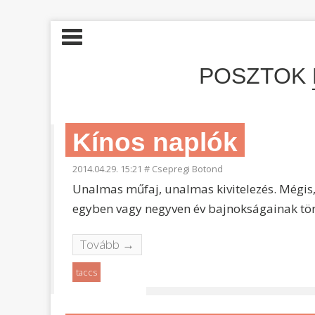
POSZTOK
Kínos naplók
2014.04.29. 15:21
#
Csepregi Botond
Unalmas műfaj, unalmas kivitelezés. Mégis, 
egyben vagy negyven év bajnokságainak tör
Tovább →
taccs