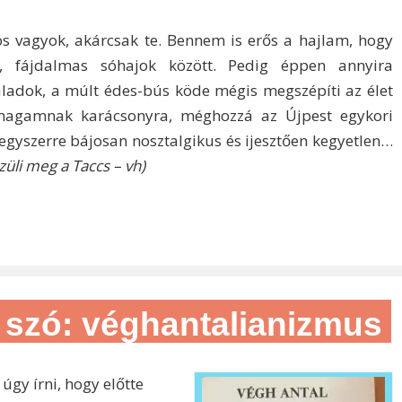
ös vagyok, akárcsak te. Bennem is erős a hajlam, hogy
zú, fájdalmas sóhajok között. Pedig éppen annyira
ladok, a múlt édes-bús köde mégis megszépíti az élet
m magamnak karácsonyra, méghozzá az Újpest egykori
 egyszerre bájosan nosztalgikus és ijesztően kegyetlen…
züli meg a Taccs – vh)
ő szó: véghantalianizmus
gy írni, hogy előtte