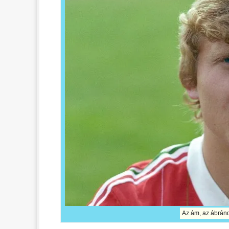
Az ám, az ábrándo