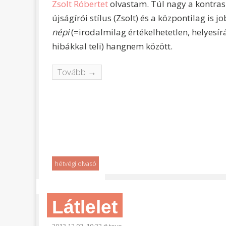
Zsolt Róbertet
olvastam. Túl nagy a kontra
újságírói stílus (Zsolt) és a központilag is 
népi
(=irodalmilag értékelhetetlen, helyesírás
hibákkal teli) hangnem között.
Tovább →
hétvégi olvasó
Látlelet