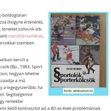
g-boldogtalan
ozzá (hogyne értenénk),
terveket szövünk stb.
tható
szerzőtársaméval
,
udarcokkal szemben
natban került a
lcsök (Bp., 1983, Sport
zon, hogyan lehetne
sszaadja a mű
y a legegyszerűbb, ha
forrás: atnikvarium.hu
űen. Segítségemre
egy remekbe
 ami kellő kontrasztot ad a 80-as évek problémáinak