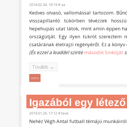
2014.02.04. 19:19
#
aa
Kedves olvasó, vallomással tartozom. Bűn
visszapillantó tükörben tévézzek hoss
hepehupás utat látok, mint amin éppen ha
országútját. Egy ilyen tükröt szerezte
csatárának életrajzi regényéről. Ez a könyv
(És ezzel a leaddel szinte
második Sinkóját
s
Tovább →
retro
Igazából egy létez
2014.01.26. 17:12
#
teve
Nehéz Végh Antal futball témájú munkáiról ú