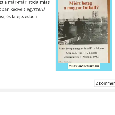
szt a már-már irodalmias
jobban kedvelt
egyszerű
i, és kifejezésbeli
forrás: antikvarium.hu
2 kommen