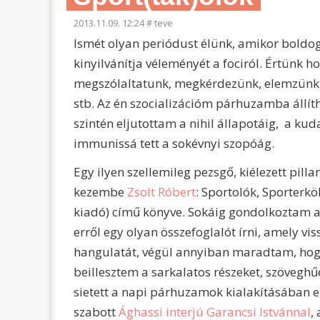
2013.11.09. 12:24
#
teve
Ismét olyan periódust élünk, amikor boldo
kinyilvánítja véleményét a fociról. Értünk h
megszólaltatunk, megkérdezünk, elemzünk, 
stb. Az én szocializációm párhuzamba állí
szintén eljutottam a nihil állapotáig, a k
immunissá tett a sokévnyi szopóág.
Egy ilyen szellemileg pezsgő, kiélezett pilla
kezembe
Zsolt Róbert
: Sportolók, Sporterkö
kiadó) című könyve. Sokáig gondolkoztam a
erről egy olyan összefoglalót írni, amely vi
hangulatát, végül annyiban maradtam, hog
beillesztem a sarkalatos részeket, szövegh
sietett a napi párhuzamok kialakításában 
szabott
Ághassi interjú Garancsi Istvánnal
,