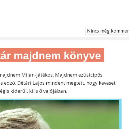
Nincs még kommen
tár majdnem könyve
majdnem Milan-játékos. Majdnem ezüstcipős,
 edző. Détári Lajos mindent megtett, hogy keveset
gis kiderül, ki is ő valójában.