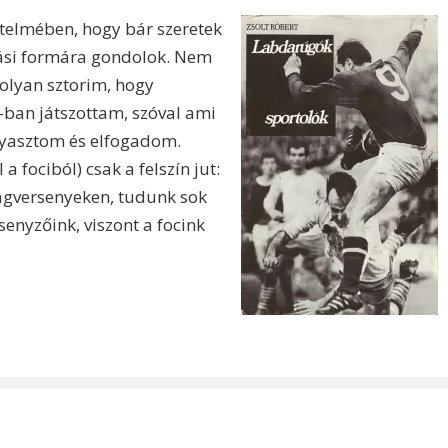
rtelmében, hogy bár szeretek
tási formára gondolok. Nem
 olyan sztorim, hogy
ban játszottam, szóval ami
ogyasztom és elfogadom.
a fociból) csak a felszín jut:
lágversenyeken, tudunk sok
enyzőink, viszont a focink