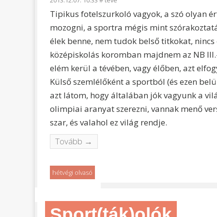
2013.12.07. 10:33
#
teve
Tipikus fotelszurkoló vagyok, a szó olyan é
mozogni, a sportra mégis mint szórakozta
élek benne, nem tudok belső titkokat, nincs
középiskolás koromban majdnem az NB III.-
elém kerül a tévében, vagy élőben, azt elf
Külső szemlélőként a sportból (és ezen belül 
azt látom, hogy általában jók vagyunk a vi
olimpiai aranyat szerezni, vannak menő vers
szar, és valahol ez világ rendje.
Tovább →
hétvégi olvasó
Sport(ták)olók