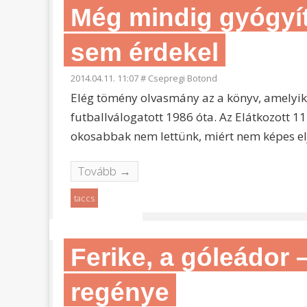
Még mindig gyógyít
sem érdekel
2014.04.11. 11:07
#
Csepregi Botond
Elég tömény olvasmány az a könyv, amelyik 
futballválogatott 1986 óta. Az Elátkozott 1
okosabbak nem lettünk, miért nem képes elj
Tovább →
taccs
Ferike, a góleádor 
regénye