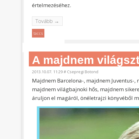
értelmezéséhez.
Tovább →
taccs
A majdnem világsz
2013.10.07. 11:29
#
Csepregi Botond
Majdnem Barcelona-, majdnem Juventus-, 
majdnem világbajnoki hős, majdnem sikeres
áruljon el magáról, önéletrajzi könyvéből mé