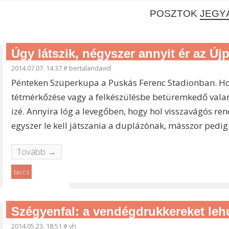
POSZTOK
JEGY
Úgy látszik, négyszer annyit ér az Új
2014.07.07. 14:37
#
bertalandavid
Pénteken Szuperkupa a Puskás Ferenc Stadionban. Hogy
tétmérkőzése vagy a felkészülésbe betüremkedő vala
izé. Annyira lóg a levegőben, hogy hol visszavágós rend
egyszer le kell játszania a duplázónak, másszor pedig
Tovább →
taccs
Szégyenfal: a vendégdrukkereket leh
2014.05.23. 18:51
#
vh