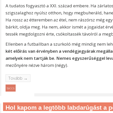
A tudatos fogyasztó a XXI. század embere. Ha zárlatos
szigszalaghoz nyúlsz otthon, hogy megbuheráld, hane
Ha rossz az étteremben az étel, nem rászórsz még egy
bárkit, oldja meg. Ha nem, akkor ismét a jogaidat érv
tessék megdolgozni érte, csókoltassék távolról a meg
Ellenben a futballban a szurkoló még mindig nem leh
két előírás van érvényben a vendégjegyárak megálla
amelyek nem tartják be.
Nemes egyszerűséggel levá
mezőnyére nézve három (négy).
Tovább →
taccs
Hol kapom a legtöbb labdarúgást a 