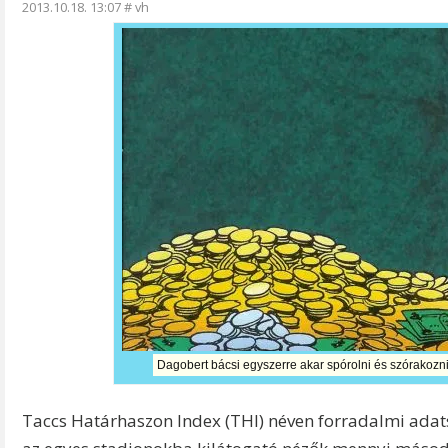
2013.10.18. 13:07
#
vh
Dagobert bácsi egyszerre akar spórolni és szórakozn
Taccs Határhaszon Index (THI) néven forradalmi adats