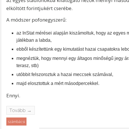
az egyes stadionokba kilátogató nézők mennyi másod
elköltött forintjukért cserébe.
A módszer pofonegyszerű:
az InStat mérései alapján kiszámoltuk, hogy az egyes
játékban a labda,
ebből készítettünk egy kimutatást hazai csapatokra leb
megnéztük, hogy mennyi egy áltagos minőségű jegy ára
terasz, stb)
utóbbit felszoroztuk a hazai meccsek számával,
majd elosztottuk a mért másodpercekkel.
Ennyi.
Tovább →
számbácsi