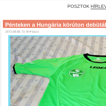
POSZTOK
HÍRLE
Pénteken a Hungária körúton debütál
2013.08.08. 13:18
#
taccs