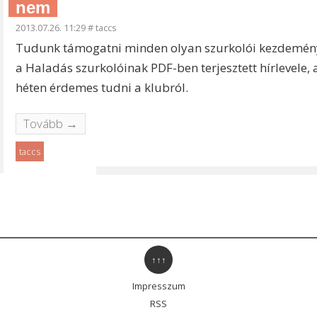
nem
2013.07.26. 11:29
#
taccs
Tudunk támogatni minden olyan szurkolói kezdeménye
a Haladás szurkolóinak PDF-ben terjesztett hírlevele,
héten érdemes tudni a klubról.
Tovább →
taccs
↑↑↑
Impresszum
RSS