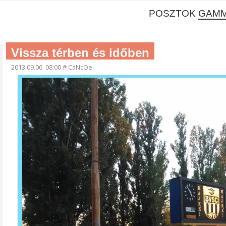
POSZTOK
GAM
Vissza térben és időben
2013.09.06. 08:00
#
CaNcOe