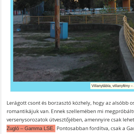
Villanytábla, villanyfény 
Lerágott csont és borzasztó közhely, hogy az alsóbb 
romantikájuk van. Ennek szellemében mi megpróbált
versenysorozatok útvesztőjében, amennyire csak lehets
Pontosabban fordítva, csak a Ga
Zugló – Gamma LSE.