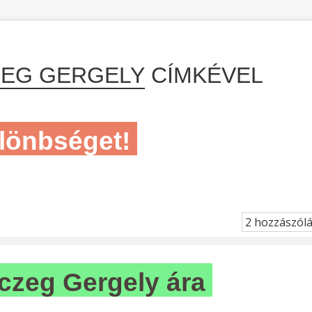
EG GERGELY
CÍMKÉVEL
lönbséget!
2 hozzászól
lczeg Gergely ára