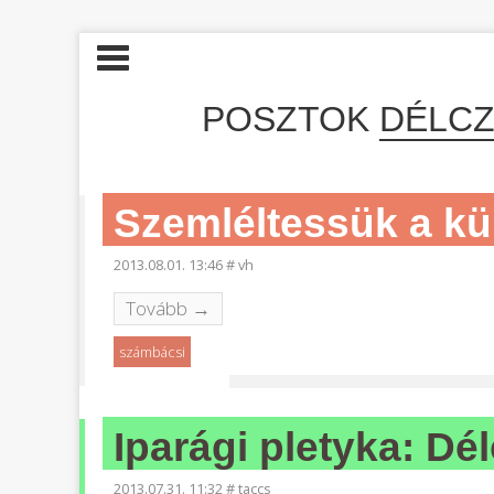
POSZTOK
DÉLCZ
Szemléltessük a kü
2013.08.01. 13:46
#
vh
Tovább →
számbácsi
Iparági pletyka: Dé
2013.07.31. 11:32
#
taccs