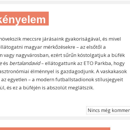
 kényelem
övekszik meccsre járásaink gyakoriságával, és mivel
llátogatni magyar mérkőzésekre – az elsőtől a
en vagy nagyvárosban, ezért sűrűn kóstolgatjuk a büfék
e
és
bertalandavid
– ellátogattunk az ETO Parkba, hogy
asztronómiai élménnyel is gazdagodjunk. A vaskakasok
 az egyetlen – a modern futballstadionok stílusjegyeit
l, és ez a büféjén is abszolút meglátszik.
Nincs még kommen