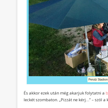
Perutz Stadion
És akkor ezek után még akarjuk folytatni a
b
leckét szombaton. „Pizzát ne kérj…” – szól a