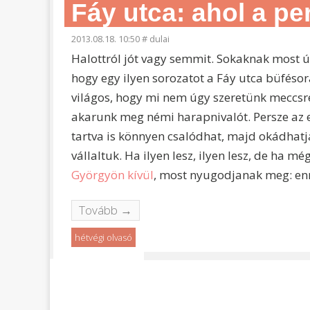
Fáy utca: ahol a pe
2013.08.18. 10:50
#
dulai
Halottról jót vagy semmit. Sokaknak most úg
hogy egy ilyen sorozatot a Fáy utca büfésor
világos, hogy mi nem úgy szeretünk meccsre
akarunk meg némi harapnivalót. Persze az e
tartva is könnyen csalódhat, majd okádhatja
vállaltuk. Ha ilyen lesz, ilyen lesz, de ha 
Györgyön kívül
, most nyugodjanak meg: enny
Tovább →
hétvégi olvasó