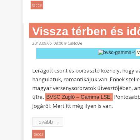
taccs
Vissza térben és i
2013.09.06. 08:00
#
CaNcOe
V
Lerágott csont és borzasztó közhely, hogy 
hangulatuk, romantikájuk van. Ennek szel
magyar versenysorozatok útvesztőjében, ame
útra.
Pontosabba
BVSC Zugló – Gamma LSE.
jogáról. Mert itt még ilyen is van.
Tovább →
taccs