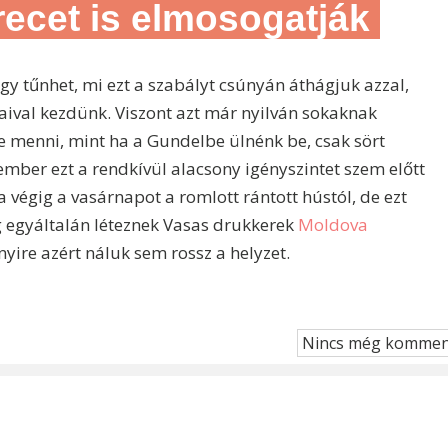
recet is elmosogatják
y tűnhet, mi ezt a szabályt csúnyán áthágjuk azzal,
aival kezdünk. Viszont azt már nyilván sokaknak
 menni, mint ha a Gundelbe ülnénk be, csak sört
mber ezt a rendkívül alacsony igényszintet szem előtt
 végig a vasárnapot a romlott rántott hústól, de ezt
még egyáltalán léteznek Vasas drukkerek
Moldova
ire azért náluk sem rossz a helyzet.
Nincs még kommen