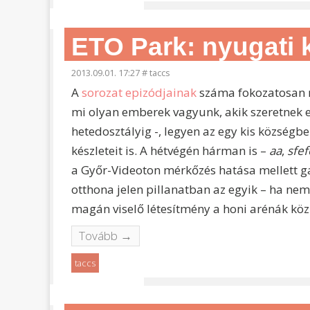
ETO Park: nyugati
2013.09.01. 17:27
#
taccs
A
sorozat epizódjainak
száma fokozatosan n
mi olyan emberek vagyunk, akik szeretnek e
hetedosztályig -, legyen az egy kis községb
készleteit is. A hétvégén hárman is –
aa
,
sfef
a Győr-Videoton mérkőzés hatása mellett g
otthona jelen pillanatban az egyik – ha nem
magán viselő létesítmény a honi arénák közü
Tovább →
taccs