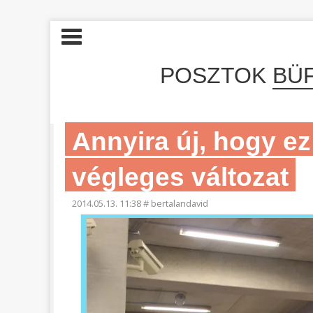
POSZTOK
BÜ
Annyira új, hogy e
végleges változat
2014.05.13. 11:38
#
bertalandavid