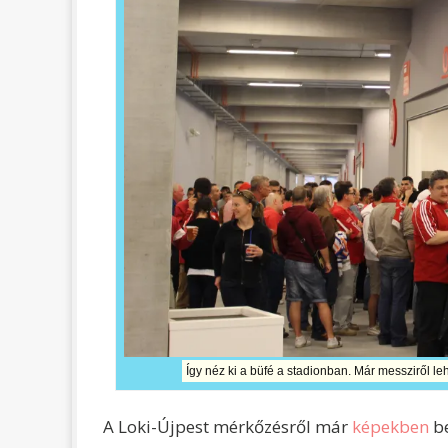
Így néz ki a büfé a stadionban. Már messziről leh
A Loki-Újpest mérkőzésről már
képekben
be