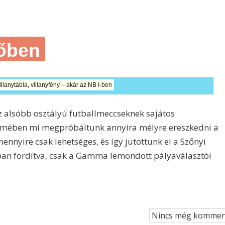
dőben
illanytábla, villanyfény – akár az NB I-ben
az alsóbb osztályú futballmeccseknek sajátos
lemében mi megpróbáltunk annyira mélyre ereszkedni a
nnyire csak lehetséges, és így jutottunk el a Szőnyi
n fordítva, csak a Gamma lemondott pályaválasztói
Nincs még kommen