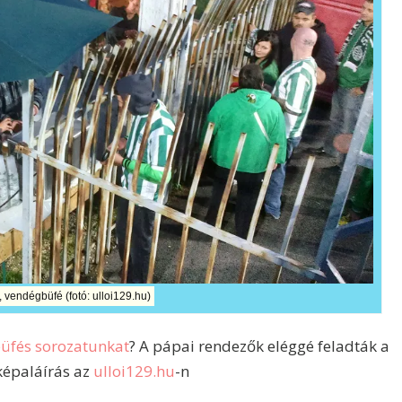
, vendégbüfé (fotó: ulloi129.hu)
üfés
sorozatunkat
? A pápai rendezők eléggé feladták a
 képaláírás az
ulloi129.hu
-n