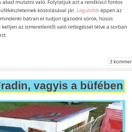
kad mutatni való. Folytatjuk azt a rendkívül fontos
fékészleteinek kóstolásával jár.
Legutóbb
éppen az
 mindenki bátran el tudjon igazodni sörök, húsos
 kelljen az ismeretlentől való rettegéssel telve a sorban
zt.
3 kommen
radin, vagyis a büfében