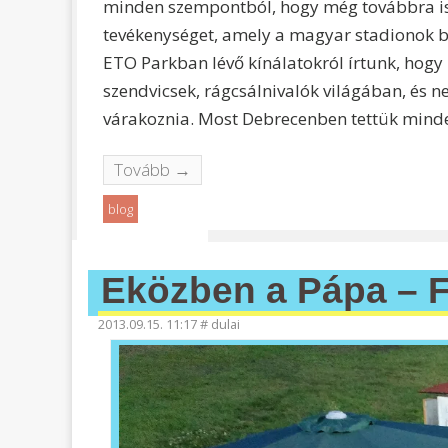
minden szempontból, hogy még továbbra is a
tevékenységet, amely a magyar stadionok bü
ETO Parkban lévő kínálatokról írtunk, hogy
szendvicsek, rágcsálnivalók világában, és ne
várakoznia. Most Debrecenben tettük minde
Tovább →
blog
Eközben a Pápa – F
2013.09.15. 11:17
#
dulai