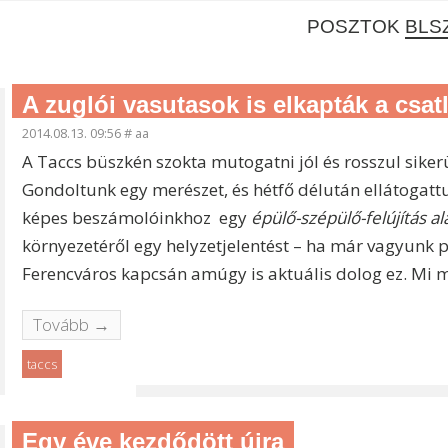
POSZTOK
BLS
A zuglói vasutasok is elkapták a csa
2014.08.13. 09:56
#
aa
A Taccs büszkén szokta mutogatni jól és rosszul sikerü
Gondoltunk egy merészet, és hétfő délután ellátogat
képes beszámolóinkhoz egy
épülő-szépülő-felújítás ala
környezetéről egy helyzetjelentést – ha már vagyunk
Ferencváros kapcsán amúgy is aktuális dolog ez. Mi 
Tovább →
taccs
Egy éve kezdődött újra