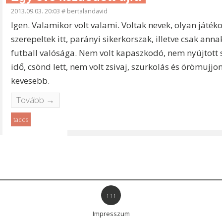
2013.09.03. 20:03
#
bertalandavid
Igen. Valamikor volt valami. Voltak nevek, olyan játék
szerepeltek itt, parányi sikerkorszak, illetve csak an
futball valósága. Nem volt kapaszkodó, nem nyújtott s
idő, csönd lett, nem volt zsivaj, szurkolás és örömujjo
kevesebb.
Tovább →
taccs
↑↑↑
Impresszum