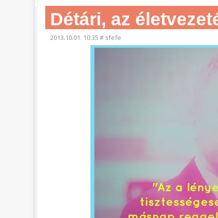
Détári, az életveze
2013.10.01. 10:35
#
sfefe