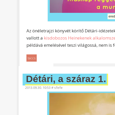
ered
Az önéletrajzi könyvét körítő Détári-idézet
vallott a
kisdobozos Heinekenek alkalomsze
példává emelésével teszi világossá, nem is 
taccs
Détári, a száraz 1.
2013.09.30. 10:53
#
sfefe