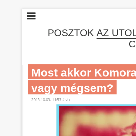
POSZTOK
AZ UTO
C
Most akkor Komora 
vagy mégsem?
2013.10.03. 11:53
#
vh