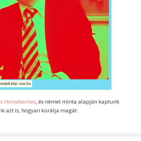
redeti kép: nso.hu
s Heinekenhez
, és német minta alapján kaptunk
k azt is, hogyan kúrálja magát.