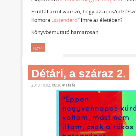
Ezúttal arról van szó, hogy az após/edző/sz
Komora „
sztenderd
” Imre az életében?
Könyvbemutató hamarosan.
egyéb
Détári, a száraz 2.
2013.10.02. 08:30
#
sfefe