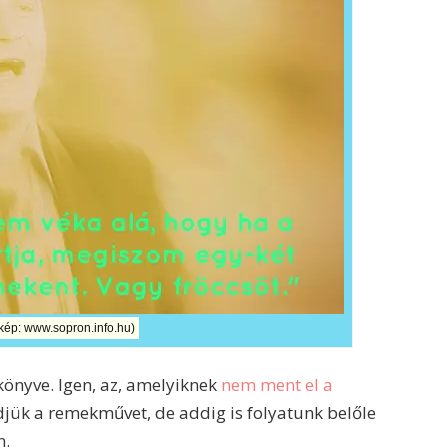
 kép: www.sopron.info.hu)
 könyve. Igen, az, amelyiknek
nem ment el a
ük a remekművet, de addig is folyatunk belőle
n.