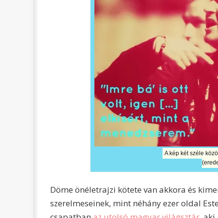
A kép két széle köz
(erede
Döme önéletrajzi kötete van akkora és kim
szerelmeseinek, mint néhány ezer oldal Este
csapatban
az utolsó magyar világsztár
, aki