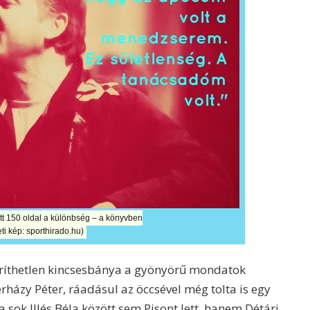
ött 150 oldal a különbség – a könyvben
ti kép: sporthirado.hu)
eríthetlen kincsesbánya a gyönyörű mondatok
rházy Péter, ráadásul az öccsével még tolta is egy
 a sok Illés Béla között sem Pisont lett, hanem Détári.