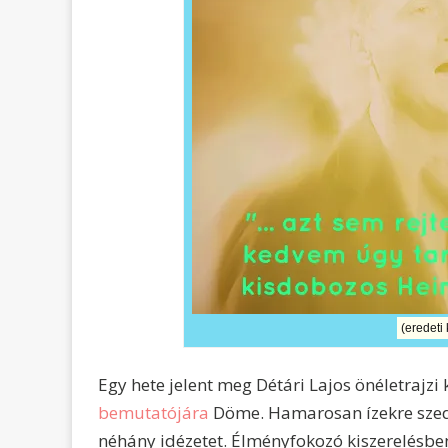
(eredeti
Egy hete jelent meg Détári Lajos önéletrajzi
bemutatójára
Döme. Hamarosan ízekre szedj
néhány idézetet. Élményfokozó kiszerelésbe