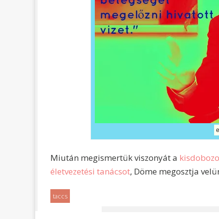
e
Miután megismertük viszonyát a
kisdobozo
életvezetési tanácsot
, Döme megosztja velün
taccs