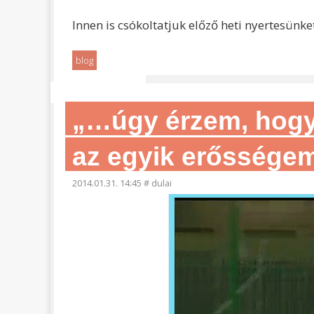
Innen is csókoltatjuk előző heti nyertesünke
blog
„…úgy érzem, hogy 
az egyik erőssége
2014.01.31. 14:45
#
dulai