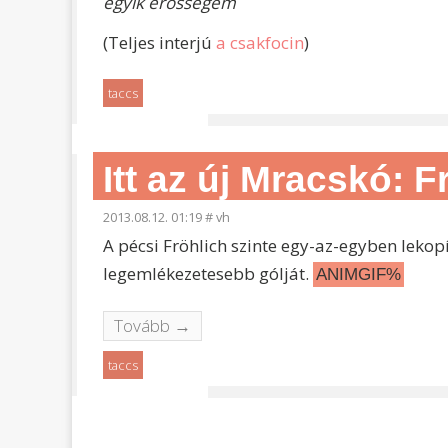
egyik erősségem
(Teljes interjú
a csakfocin
)
taccs
Itt az új Mracskó: 
2013.08.12. 01:19
#
vh
A pécsi Fröhlich szinte egy-az-egyben leko
legemlékezetesebb gólját.
ANIMGIF%
Tovább →
taccs