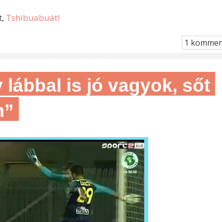
t,
Tshibuabuát!
1 kommen
lábbal is jó vagyok, sőt
m”