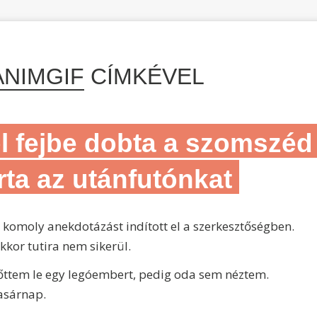
ANIMGIF
CÍMKÉVEL
l fejbe dobta a szomszéd
rta az utánfutónkat
 komoly anekdotázást indított el a szerkesztőségben.
kkor tutira nem sikerül.
lőttem le egy legóembert, pedig oda sem néztem.
asárnap.