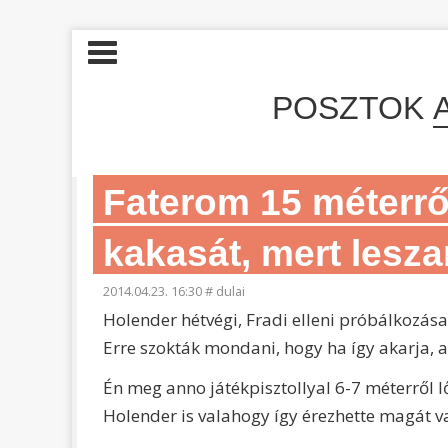
POSZTOK
Faterom 15 méterrő
kakasát, mert lesza
2014.04.23. 16:30
#
dulai
Holender hétvégi, Fradi elleni próbálkozása
Erre szokták mondani, hogy ha így akarja, a
Én meg anno játékpisztollyal 6-7 méterről 
Holender is valahogy így érezhette magát v