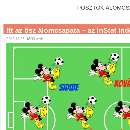
POSZTOK
ÁLOMCS
Itt az ősz álomcsapata – az InStat ind
2013.11.28. 18:33
#
vh